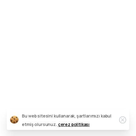
Bizi arayın
Hafta içi (18:00-23:00) Hafta sonu (09:00-23:00)
0342 606 07 21
Bize bir mesaj gönderin
Mesajınızı istediğiniz zaman gönderin.
0342 606 07 21
24 saat
içinde dönüş yapıyoruz.
Bu web sitesini kullanarak, şartlarımızı kabul
etmiş olursunuz.
çerez politikası