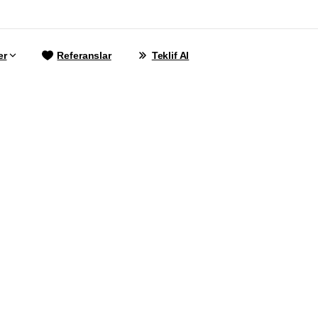
er
Referanslar
Teklif Al
ns, dijital dünyanın yapı taşlarını oluşturan alanlarda pro
yla %100 müşteri memnuniyetini esas alarak çözümler s
dijital ajanstır.