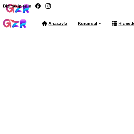
Bizi takip edin
Anasayfa
Kurumsal
Hizmetl
GZR Aja
kadrosu