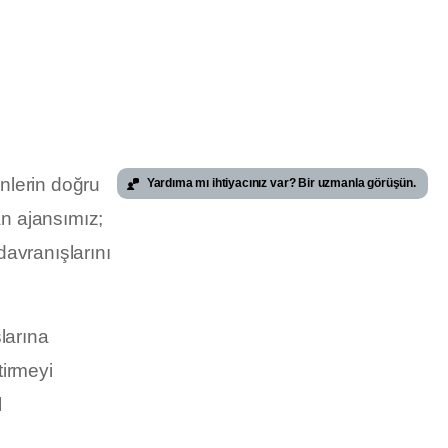
enlerin doğru
Yardıma mı ihtiyacınız var? Bir uzmanla görüşün.
an ajansımız;
 davranışlarını
slarına
tirmeyi
l