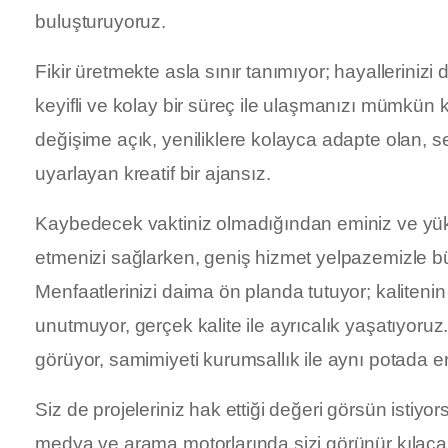
buluşturuyoruz.
Fikir üretmekte asla sınır tanımıyor; hayallerinizi 
keyifli ve kolay bir süreç ile ulaşmanızı mümkün
değişime açık, yeniliklere kolayca adapte olan, s
uyarlayan kreatif bir ajansız.
Kaybedecek vaktiniz olmadığından eminiz ve yü
etmenizi sağlarken, geniş hizmet yelpazemizle büt
Menfaatlerinizi daima ön planda tutuyor; kalitenin
unutmuyor, gerçek kalite ile ayrıcalık yaşatıyoruz
görüyor, samimiyeti kurumsallık ile aynı potada er
Siz de projeleriniz hak ettiği değeri görsün istiyo
medya ve arama motorlarında sizi görünür kılacak t