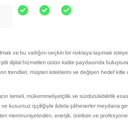
 olmak ve bu varlığını seçkin bir noktaya taşımak istey
şitli dijital hizmetleri üstün kalite paydasında buluştur
son trendleri, müşteri isteklerini ve değişen hedef kitle
ızın temeli, mükemmeliyetçilik ve sürdürülebilirlik esa
tan ve kusursuz işçiliğiyle âdeta şâheserler meydana ge
eri memnuniyetinden, enerjik, üretken ve profesyone