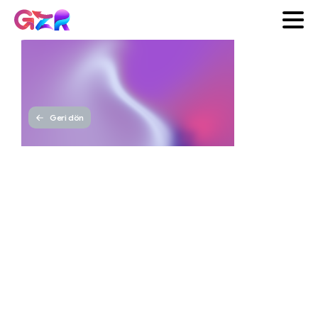
Geri dön
Web
Analitiği:
Verileri
Etkili
Kullanma
GZR
Yayınlanma tarihi 1 Kasım
Ajans
2025