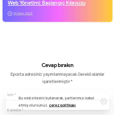
Web Yönetimi: Başlangıç Kılavuzu
30 Ekim 2025
Bizi arayın
Hafta içi (18:00-23:00) Hafta sonu (09:00-23:00)
0342 606 07 21
Bize bir mesaj gönderin
Mesajınızı istediğiniz zaman gönderin.
Cevap bırakın
0342 606 07 21
Eposta adresiniz yayımlanmayacak.Gerekli alanlar
işaretlenmiştir *
24 saat
içinde dönüş yapıyoruz.
İsim
*
Bu web sitesini kullanarak, şartlarımızı kabul
etmiş olursunuz.
çerez politikası
E-posta
*