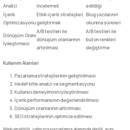
Analizi
incelemek
edildiği
İçerik
Etkili içerik stratejileri
Blog yazılarının
Optimizasyonu
geliştirmek
okunma süreleri
A/B testleri ile
A/B testleri ile
Dönüşüm Oranı
dönüşüm oranlarının
buton renkleri
İyileştirmesi
artırılması
değiştirme
Kullanım Alanları
Pazarlama stratejilerinin geliştirilmesi
Hedef kitle analizi ve segmentasyonu
Kullanıcı deneyiminin iyileştirilmesi
İçerik performansının değerlendirilmesi
Dönüşüm oranlarının artırılması
SEO stratejilerinin optimize edilmesi
Web analitiği, yalnızca pazarlama alanında değil, aynı