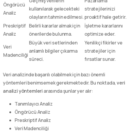
Geçmiş verilerin
Pazarlama
Öngörücü
kullanılarak gelecekteki
stratejilerinizi
Analiz
olayların tahmin edilmesi.
proaktif hale getirir.
Preskriptif
Belirli kararlar almak için
İşletme kararlarını
Analiz
önerilerde bulunma.
optimize eder.
Büyük veri setlerinden
Yenilikçi fikirler ve
Veri
anlamlı bilgiler çıkarma
stratejiler için
Madenciliği
süreci.
fırsatlar sunar.
Veri analizinde başarılı olabilmek için bazı önemli
yöntemleri benimsemek gerekmektedir. Bu noktada,
veri
analizi yöntemleri
arasında şunlar yer alır:
Tanımlayıcı Analiz
Öngörücü Analiz
Preskriptif Analiz
Veri Madenciliği