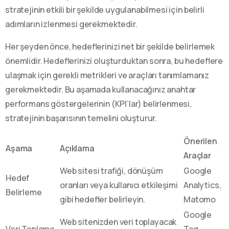
stratejinin etkili bir şekilde uygulanabilmesi için belirli
adımların izlenmesi gerekmektedir.
Her şeyden önce, hedeflerinizi net bir şekilde belirlemek
önemlidir. Hedeflerinizi oluşturduktan sonra, bu hedeflere
ulaşmak için gerekli metrikleri ve araçları tanımlamanız
gerekmektedir. Bu aşamada kullanacağınız anahtar
performans göstergelerinin (KPI’lar) belirlenmesi,
stratejinin başarısının temelini oluşturur.
Önerilen
Aşama
Açıklama
Araçlar
Web sitesi trafiği, dönüşüm
Google
Hedef
oranları veya kullanıcı etkileşimi
Analytics,
Belirleme
gibi hedefler belirleyin.
Matomo
Google
Web sitenizden veri toplayacak
Veri Toplama
Tag