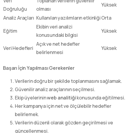
Veri
Toplanan verilerin güvenilir
Yüksek
Doğruluğu
olması
Analiz Araçları
Kullanılan yazılımların etkinliği
Orta
Ekibin veri analizi
Eğitim
Yüksek
konusundaki bilgisi
Açık ve net hedefler
Veri Hedefleri
Yüksek
belirlenmesi
Başarı İçin Yapılması Gerekenler
Verilerin doğru bir şekilde toplanmasını sağlamak.
Güvenilir analiz araçlarının seçilmesi.
Ekip üyelerinin
web analitiği
konusunda eğitilmesi.
Her kampanya için net ve ölçülebilir hedefler
belirlemek.
Verilerin düzenli olarak gözden geçirilmesi ve
güncellenmesi.