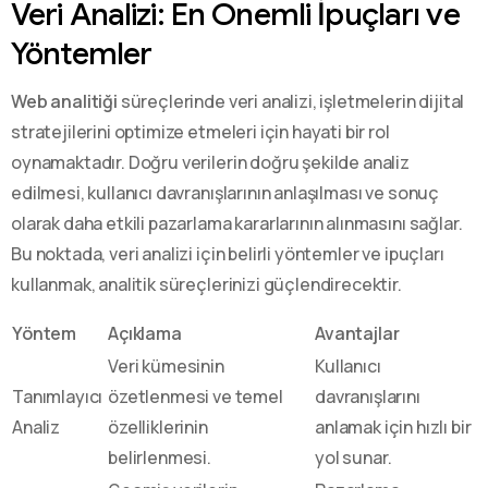
Veri Analizi: En Önemli İpuçları ve
Yöntemler
Web analitiği
süreçlerinde veri analizi, işletmelerin dijital
stratejilerini optimize etmeleri için hayati bir rol
oynamaktadır. Doğru verilerin doğru şekilde analiz
edilmesi, kullanıcı davranışlarının anlaşılması ve sonuç
olarak daha etkili pazarlama kararlarının alınmasını sağlar.
Bu noktada, veri analizi için belirli yöntemler ve ipuçları
kullanmak, analitik süreçlerinizi güçlendirecektir.
Yöntem
Açıklama
Avantajlar
Veri kümesinin
Kullanıcı
Tanımlayıcı
özetlenmesi ve temel
davranışlarını
Analiz
özelliklerinin
anlamak için hızlı bir
belirlenmesi.
yol sunar.