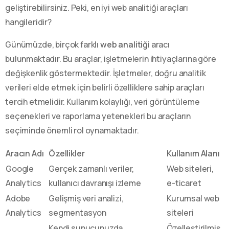
geliştirebilirsiniz. Peki, en iyi web analitiği araçları
hangileridir?
Günümüzde, birçok farklı
web analitiği
aracı
bulunmaktadır. Bu araçlar, işletmelerin ihtiyaçlarına göre
değişkenlik göstermektedir. İşletmeler, doğru analitik
verileri elde etmek için belirli özelliklere sahip araçları
tercih etmelidir. Kullanım kolaylığı, veri görüntüleme
seçenekleri ve raporlama yetenekleri bu araçların
seçiminde önemli rol oynamaktadır.
Aracın Adı
Özellikler
Kullanım Alanı
Google
Gerçek zamanlı veriler,
Web siteleri,
Analytics
kullanıcı davranışı izleme
e-ticaret
Adobe
Gelişmiş veri analizi,
Kurumsal web
Analytics
segmentasyon
siteleri
Kendi sunucunuzda
Özelleştirilmiş