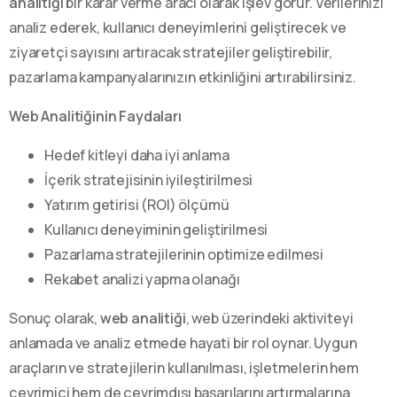
analitiği
bir karar verme aracı olarak işlev görür. Verilerinizi
analiz ederek, kullanıcı deneyimlerini geliştirecek ve
ziyaretçi sayısını artıracak stratejiler geliştirebilir,
pazarlama kampanyalarınızın etkinliğini artırabilirsiniz.
Web Analitiğinin Faydaları
Hedef kitleyi daha iyi anlama
İçerik stratejisinin iyileştirilmesi
Yatırım getirisi (ROI) ölçümü
Kullanıcı deneyiminin geliştirilmesi
Pazarlama stratejilerinin optimize edilmesi
Rekabet analizi yapma olanağı
Sonuç olarak,
web analitiği
, web üzerindeki aktiviteyi
anlamada ve analiz etmede hayati bir rol oynar. Uygun
araçların ve stratejilerin kullanılması, işletmelerin hem
çevrimiçi hem de çevrimdışı başarılarını artırmalarına