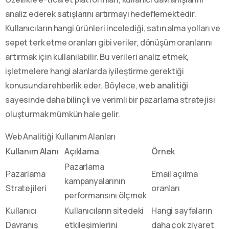
analiz ederek satışlarını artırmayı hedeflemektedir.
Kullanıcıların hangi ürünleri incelediği, satın alma yolları ve
sepet terk etme oranları gibi veriler, dönüşüm oranlarını
artırmak için kullanılabilir. Bu verileri analiz etmek,
işletmelere hangi alanlarda iyileştirme gerektiği
konusunda rehberlik eder. Böylece,
web analitiği
sayesinde daha bilinçli ve verimli bir pazarlama stratejisi
oluşturmak mümkün hale gelir.
Web Analitiği Kullanım Alanları
Kullanım Alanı
Açıklama
Örnek
Pazarlama
Pazarlama
Email açılma
kampanyalarının
Stratejileri
oranları
performansını ölçmek
Kullanıcı
Kullanıcıların sitedeki
Hangi sayfaların
Davranış
etkileşimlerini
daha çok ziyaret