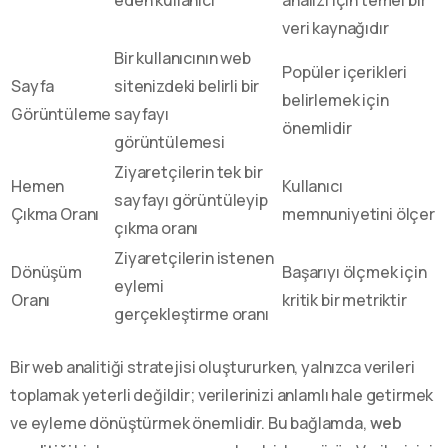
veri kaynağıdır
Bir kullanıcının web
Popüler içerikleri
Sayfa
sitenizdeki belirli bir
belirlemek için
Görüntüleme
sayfayı
önemlidir
görüntülemesi
Ziyaretçilerin tek bir
Hemen
Kullanıcı
sayfayı görüntüleyip
Çıkma Oranı
memnuniyetini ölçer
çıkma oranı
Ziyaretçilerin istenen
Dönüşüm
Başarıyı ölçmek için
eylemi
Oranı
kritik bir metriktir
gerçekleştirme oranı
Bir web analitiği stratejisi oluştururken, yalnızca verileri
toplamak yeterli değildir; verilerinizi anlamlı hale getirmek
ve eyleme dönüştürmek önemlidir. Bu bağlamda,
web