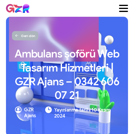
Geri dön
Ambulans
şoförü
Web
Tasarım
Hizmetleri
|
GZR
Ajans
–
0342
606
07
21
GZR
Yayınlanma tarihi 10 Kasım
Ajans
2024