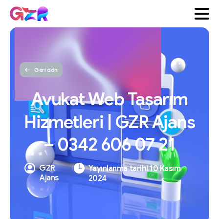
Geri dön
Avukat
Web
Tasarım
Hizmetleri
|
GZR
Ajans
–
0342
606
07
21
GZR
Yayınlanma tarihi 10 Kasım
Ajans
2024