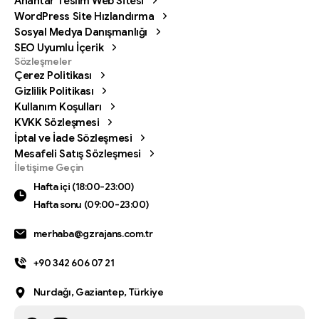
Anahtar Teslim Web Sitesi
WordPress Site Hızlandırma
Sosyal Medya Danışmanlığı
SEO Uyumlu İçerik
Sözleşmeler
Çerez Politikası
Gizlilik Politikası
Kullanım Koşulları
KVKK Sözleşmesi
İptal ve İade Sözleşmesi
Mesafeli Satış Sözleşmesi
Bizi arayın
İletişime Geçin
Hafta içi (18:00-23:00) Hafta sonu (09:00-23:00)
Hafta içi (18:00-23:00)
Hafta sonu (09:00-23:00)
0342 606 07 21
merhaba@gzrajans.com.tr
Bize bir mesaj gönderin
Mesajınızı istediğiniz zaman gönderin.
+90 342 606 07 21
0342 606 07 21
Nurdağı, Gaziantep, Türkiye