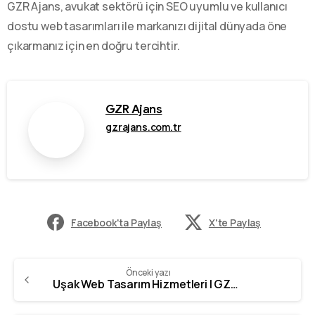
GZR Ajans, avukat sektörü için SEO uyumlu ve kullanıcı
dostu web tasarımları ile markanızı dijital dünyada öne
çıkarmanız için en doğru tercihtir.
GZR Ajans
gzrajans.com.tr
Facebook'ta Paylaş
X'te Paylaş
Önceki yazı
Uşak Web Tasarım Hizmetleri | GZR Ajans – 0342 606 07 21