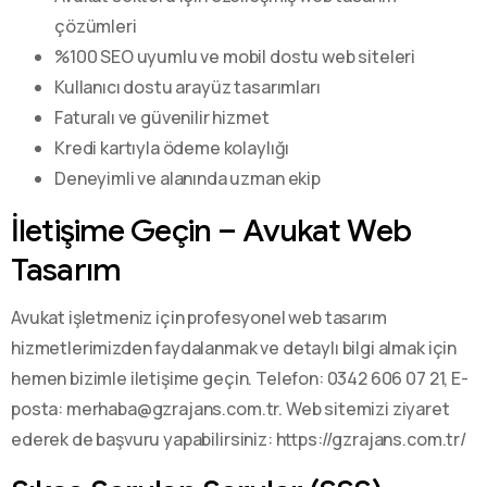
çözümleri
%100 SEO uyumlu ve mobil dostu web siteleri
Kullanıcı dostu arayüz tasarımları
Faturalı ve güvenilir hizmet
Kredi kartıyla ödeme kolaylığı
Deneyimli ve alanında uzman ekip
İletişime Geçin – Avukat Web
Tasarım
Avukat işletmeniz için profesyonel web tasarım
hizmetlerimizden faydalanmak ve detaylı bilgi almak için
hemen bizimle iletişime geçin. Telefon: 0342 606 07 21, E-
posta: merhaba@gzrajans.com.tr. Web sitemizi ziyaret
ederek de başvuru yapabilirsiniz: https://gzrajans.com.tr/