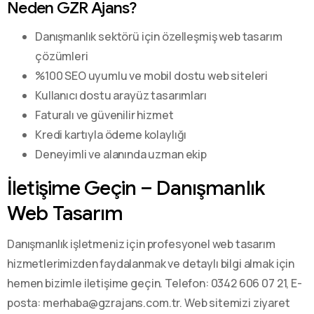
Neden GZR Ajans?
Danışmanlık sektörü için özelleşmiş web tasarım
çözümleri
%100 SEO uyumlu ve mobil dostu web siteleri
Kullanıcı dostu arayüz tasarımları
Faturalı ve güvenilir hizmet
Kredi kartıyla ödeme kolaylığı
Deneyimli ve alanında uzman ekip
İletişime Geçin – Danışmanlık
Web Tasarım
Danışmanlık işletmeniz için profesyonel web tasarım
hizmetlerimizden faydalanmak ve detaylı bilgi almak için
hemen bizimle iletişime geçin. Telefon: 0342 606 07 21, E-
posta: merhaba@gzrajans.com.tr. Web sitemizi ziyaret