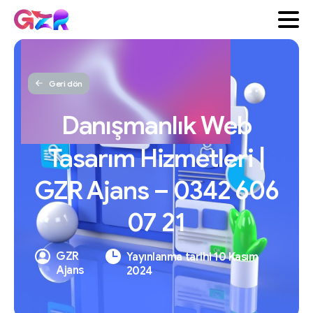
Geri dön
Danışmanlık
Web
Tasarım
Hizmetleri
|
GZR
Ajans
–
0342
606
07
21
GZR
Yayınlanma tarihi 10 Kasım
Ajans
2024