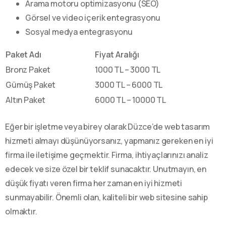
Arama motoru optimizasyonu (SEO)
Görsel ve video içerik entegrasyonu
Sosyal medya entegrasyonu
Paket Adı
Fiyat Aralığı
Bronz Paket
1000 TL – 3000 TL
Gümüş Paket
3000 TL – 6000 TL
Altın Paket
6000 TL – 10000 TL
Eğer bir işletme veya birey olarak Düzce’de web tasarım
hizmeti almayı düşünüyorsanız, yapmanız gereken en iyi
firma ile iletişime geçmektir. Firma, ihtiyaçlarınızı analiz
edecek ve size özel bir teklif sunacaktır. Unutmayın, en
düşük fiyatı veren firma her zaman en iyi hizmeti
sunmayabilir. Önemli olan, kaliteli bir web sitesine sahip
olmaktır.