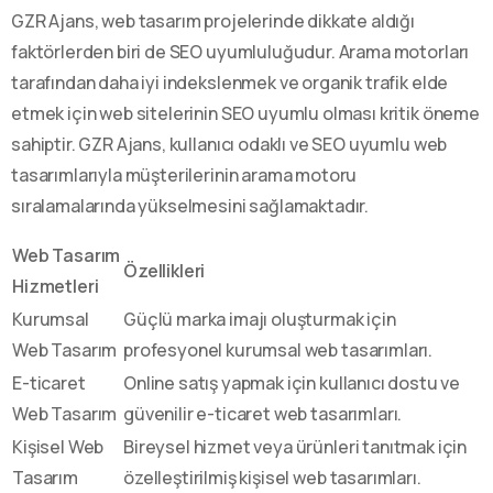
GZR Ajans, web tasarım projelerinde dikkate aldığı
faktörlerden biri de SEO uyumluluğudur. Arama motorları
tarafından daha iyi indekslenmek ve organik trafik elde
etmek için web sitelerinin SEO uyumlu olması kritik öneme
sahiptir. GZR Ajans, kullanıcı odaklı ve SEO uyumlu web
tasarımlarıyla müşterilerinin arama motoru
sıralamalarında yükselmesini sağlamaktadır.
Web Tasarım
Özellikleri
Hizmetleri
Kurumsal
Güçlü marka imajı oluşturmak için
Web Tasarım
profesyonel kurumsal web tasarımları.
E-ticaret
Online satış yapmak için kullanıcı dostu ve
Web Tasarım
güvenilir e-ticaret web tasarımları.
Kişisel Web
Bireysel hizmet veya ürünleri tanıtmak için
Tasarım
özelleştirilmiş kişisel web tasarımları.