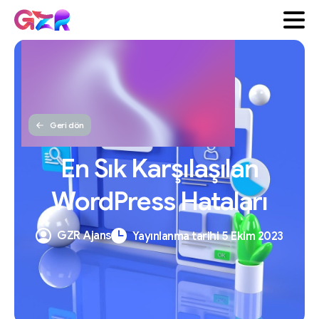
Geri dön
En
Sık
Karşılaşılan
WordPress
Hataları
GZR Ajans
Yayınlanma tarihi 5 Ekim 2023