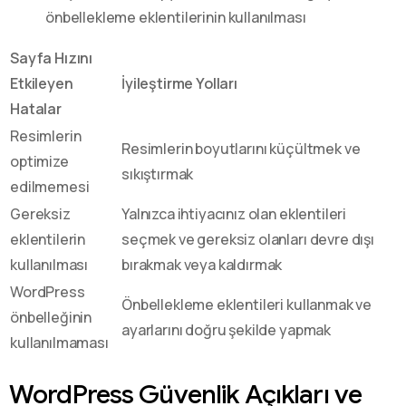
önbellekleme eklentilerinin kullanılması
Sayfa Hızını
Etkileyen
İyileştirme Yolları
Hatalar
Resimlerin
Resimlerin boyutlarını küçültmek ve
optimize
sıkıştırmak
edilmemesi
Gereksiz
Yalnızca ihtiyacınız olan eklentileri
eklentilerin
seçmek ve gereksiz olanları devre dışı
kullanılması
bırakmak veya kaldırmak
WordPress
Önbellekleme eklentileri kullanmak ve
önbelleğinin
ayarlarını doğru şekilde yapmak
kullanılmaması
WordPress Güvenlik Açıkları ve