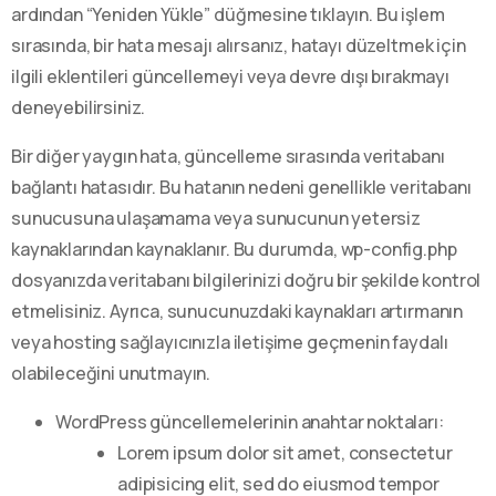
ardından “Yeniden Yükle” düğmesine tıklayın. Bu işlem
sırasında, bir hata mesajı alırsanız, hatayı düzeltmek için
ilgili eklentileri güncellemeyi veya devre dışı bırakmayı
deneyebilirsiniz.
Bir diğer yaygın hata, güncelleme sırasında veritabanı
bağlantı hatasıdır. Bu hatanın nedeni genellikle veritabanı
sunucusuna ulaşamama veya sunucunun yetersiz
kaynaklarından kaynaklanır. Bu durumda, wp-config.php
dosyanızda veritabanı bilgilerinizi doğru bir şekilde kontrol
etmelisiniz. Ayrıca, sunucunuzdaki kaynakları artırmanın
veya hosting sağlayıcınızla iletişime geçmenin faydalı
olabileceğini unutmayın.
WordPress güncellemelerinin anahtar noktaları:
Lorem ipsum dolor sit amet, consectetur
adipisicing elit, sed do eiusmod tempor