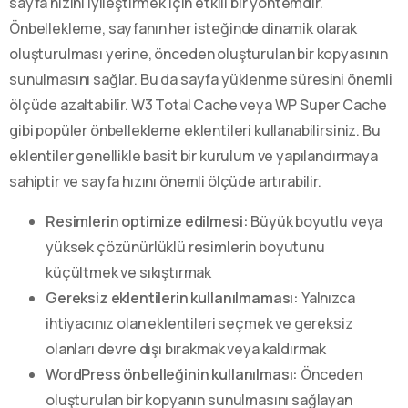
sayfa hızını iyileştirmek için etkili bir yöntemdir.
Önbellekleme, sayfanın her isteğinde dinamik olarak
oluşturulması yerine, önceden oluşturulan bir kopyasının
sunulmasını sağlar. Bu da sayfa yüklenme süresini önemli
ölçüde azaltabilir. W3 Total Cache veya WP Super Cache
gibi popüler önbellekleme eklentileri kullanabilirsiniz. Bu
eklentiler genellikle basit bir kurulum ve yapılandırmaya
sahiptir ve sayfa hızını önemli ölçüde artırabilir.
Resimlerin optimize edilmesi:
Büyük boyutlu veya
yüksek çözünürlüklü resimlerin boyutunu
küçültmek ve sıkıştırmak
Gereksiz eklentilerin kullanılmaması:
Yalnızca
ihtiyacınız olan eklentileri seçmek ve gereksiz
olanları devre dışı bırakmak veya kaldırmak
WordPress önbelleğinin kullanılması:
Önceden
oluşturulan bir kopyanın sunulmasını sağlayan