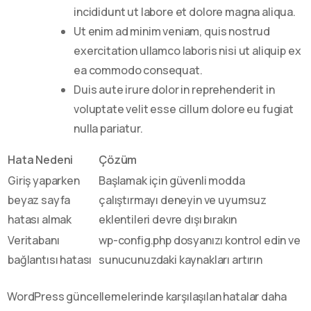
incididunt ut labore et dolore magna aliqua.
Ut enim ad minim veniam, quis nostrud
exercitation ullamco laboris nisi ut aliquip ex
ea commodo consequat.
Duis aute irure dolor in reprehenderit in
voluptate velit esse cillum dolore eu fugiat
nulla pariatur.
Hata Nedeni
Çözüm
Giriş yaparken
Başlamak için güvenli modda
beyaz sayfa
çalıştırmayı deneyin ve uyumsuz
hatası almak
eklentileri devre dışı bırakın
Veritabanı
wp-config.php dosyanızı kontrol edin ve
bağlantısı hatası
sunucunuzdaki kaynakları artırın
WordPress güncellemelerinde karşılaşılan hatalar daha