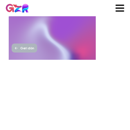
Geri dön
Gaziantep
İçin
SEO
Uyumlu
Web
Tasarımı
GZR
Yayınlanma tarihi 18 Ekim
Ajans
2025