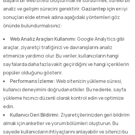
Başarılı bir web sitesi oluşturmak ve sürdürmek, sürekli bir
analiz ve gelişim sürecini gerektirir.
Gaziantep için
en iyi
sonuçları elde etmek adına aşağıdaki yöntemleri göz
önünde bulundurmalısınız:
Web Analiz Araçları Kullanımı:
Google Analytics gibi
araçlar, ziyaretçi trafiğinizi ve davranışlarını analiz
etmenize yardımcı olur. Bu veriler, kullanıcıların hangi
sayfalarda daha fazla vakit geçirdiğini ve hangi içeriklerin
popüler olduğunu gösterir.
Performans İzleme:
Web sitenizin yükleme süresi,
kullanıcı deneyimini doğrudan etkiler. Bu nedenle, sayfa
yükleme hızınızı düzenli olarak kontrol edin ve optimize
edin.
Kullanıcı Geri Bildirimi:
Ziyaretçilerinizden geri bildirim
almak için anketler ve yorum bölümleri oluşturun. Bu
sayede kullanıcıların ihtiyaçlarını anlayabilir ve sitenizi bu