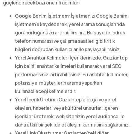
güçlendirecek bazı önemli adımlar:
Google Benim İşletmem
: İşletmenizi Google Benim
İşletmem’e kaydederek, yerel arama sonuçlarında
görünürlüğünüzü artırabilirsiniz. Bu sayede, adres,
telefon numarası ve çalışma saatleri gibi kritik
bilgileri doğrudan kullanıcılar ile paylaşabilirsiniz.
Yerel Anahtar Kelimeler
: İçeriklerinizde,
Gaziantep
için
belirli anahtar kelimeleri kullanarak yerel SEO
performansınızı artırabilirsiniz. Bu anahtar kelimeler,
potansiyel müşterilerin arama yaparken
kullanabileceği kelimelerdir.
Yerel İçerik Üretimi
: Gaziantep’e özgü ve yerel
olayları, haberleri veya kültürel unsurları içeren
içerikler üreterek, web sitenizin yerel audience ile
daha etkili bir şekilde etkileşim kurmasını sağlarsınız.
Yerel Link Oluşturma
: Gaziantep’teki diğer