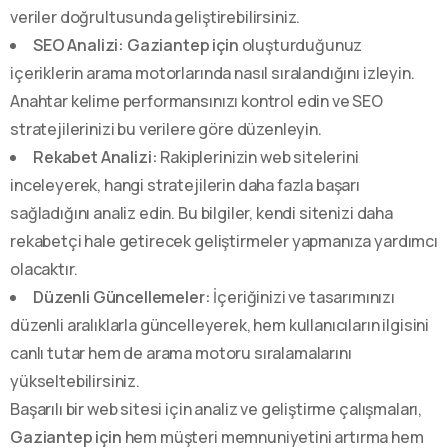
veriler doğrultusunda geliştirebilirsiniz.
SEO Analizi:
Gaziantep için
oluşturduğunuz
içeriklerin arama motorlarında nasıl sıralandığını izleyin.
Anahtar kelime performansınızı kontrol edin ve SEO
stratejilerinizi bu verilere göre düzenleyin.
Rekabet Analizi:
Rakiplerinizin web sitelerini
inceleyerek, hangi stratejilerin daha fazla başarı
sağladığını analiz edin. Bu bilgiler, kendi sitenizi daha
rekabetçi hale getirecek geliştirmeler yapmanıza yardımcı
olacaktır.
Düzenli Güncellemeler:
İçeriğinizi ve tasarımınızı
düzenli aralıklarla güncelleyerek, hem kullanıcıların ilgisini
canlı tutar hem de arama motoru sıralamalarını
yükseltebilirsiniz.
Başarılı bir web sitesi için analiz ve geliştirme çalışmaları,
Gaziantep için
hem müşteri memnuniyetini artırma hem