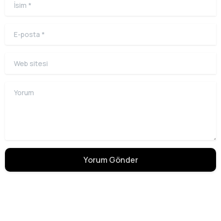
İsim
*
E-posta
*
Web sitesi
Yorum