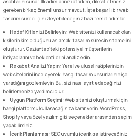
anahtarını sunar. İlk adımlarınızı atarken, dikkat etmeniz
gereken birkaç önemli unsur mevcut. İşte başarılı bir web
tasarım süreci için izleyebileceğiniz bazı temel adımlar:
Hedef Kitlenizi Belirleyin:
Web sitenizi kullanacak olan
kişilerin kim olduğunu anlamak, tasarım sürecinin temelini
oluşturur. Gaziantep’teki potansiyel müşterilerin
ihtiyaçlarını ve beklentilerini analiz edin.
Rekabet Analizi Yapın:
Yerel ve ulusal rakiplerinizin
web sitelerini inceleyerek, hangi tasarım unsurlarının işe
yaradığını gözlemleyin. Bu, sizi nasıl ayırt edeceğinizi
belirlemenize yardımcı olur.
Uygun Platform Seçimi:
Web sitenizi oluşturmak için
hangi platformu kullanacağınıza karar verin. WordPress,
Shopify veya özel yazılım gibi seçenekler arasından seçim
yapabilirsiniz.
İçerik Planlaması:
SEO uyumlu içerik geliştireceğiniz