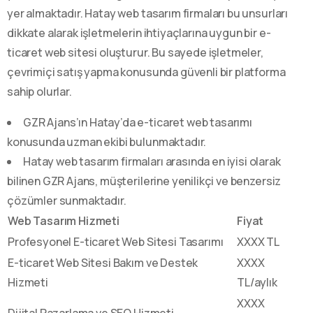
yer almaktadır. Hatay web tasarım firmaları bu unsurları
dikkate alarak işletmelerin ihtiyaçlarına uygun bir e-
ticaret web sitesi oluşturur. Bu sayede işletmeler,
çevrimiçi satış yapma konusunda güvenli bir platforma
sahip olurlar.
GZR Ajans’ın Hatay’da e-ticaret web tasarımı
konusunda uzman ekibi bulunmaktadır.
Hatay web tasarım firmaları arasında en iyisi olarak
bilinen GZR Ajans, müşterilerine yenilikçi ve benzersiz
çözümler sunmaktadır.
Web Tasarım Hizmeti
Fiyat
Profesyonel E-ticaret Web Sitesi Tasarımı
XXXX TL
E-ticaret Web Sitesi Bakım ve Destek
XXXX
Hizmeti
TL/aylık
XXXX
Dijital Pazarlama ve SEO Hizmeti