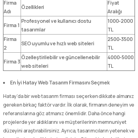
Firma
Fiyat
Özellikleri
Adı
Aralığı
Profesyonel ve kullanıcı dostu
1000-2000
Firma 1
tasarımlar
TL
Firma
2500-3500
SEO uyumlu ve hızlı web siteleri
2
TL
Özelleştirilebilir ve güncellenebilir
4000-5000
Firma 3
web siteleri
TL
En İyi Hatay Web Tasarım Firmasını Seçmek
Hatay’da bir web tasarım firması seçerken dikkate almanız
gereken birkaç faktör vardır. İlk olarak, firmanın deneyim ve
referanslarına göz atmanız önemlidir. Daha önce hangi
projelerde yer aldıklarını ve müşterilerinin memnuniyet
düzeyini araştırabilirsiniz. Ayrıca, tasarımcıların yetenek ve