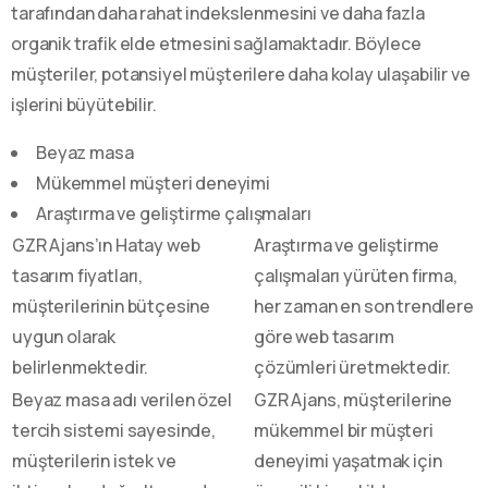
tarafından daha rahat indekslenmesini ve daha fazla
organik trafik elde etmesini sağlamaktadır. Böylece
müşteriler, potansiyel müşterilere daha kolay ulaşabilir ve
işlerini büyütebilir.
Beyaz masa
Mükemmel müşteri deneyimi
Araştırma ve geliştirme çalışmaları
GZR Ajans’ın Hatay web
Araştırma ve geliştirme
tasarım fiyatları,
çalışmaları yürüten firma,
müşterilerinin bütçesine
her zaman en son trendlere
uygun olarak
göre web tasarım
belirlenmektedir.
çözümleri üretmektedir.
Beyaz masa adı verilen özel
GZR Ajans, müşterilerine
tercih sistemi sayesinde,
mükemmel bir müşteri
müşterilerin istek ve
deneyimi yaşatmak için