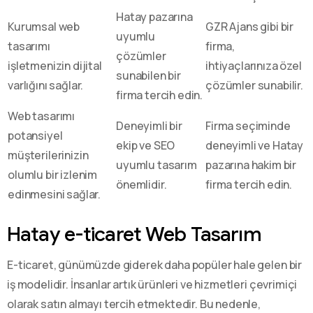
Hatay pazarına
Kurumsal web
GZR Ajans gibi bir
uyumlu
tasarımı
firma,
çözümler
işletmenizin dijital
ihtiyaçlarınıza özel
sunabilen bir
varlığını sağlar.
çözümler sunabilir.
firma tercih edin.
Web tasarımı
Deneyimli bir
Firma seçiminde
potansiyel
ekip ve SEO
deneyimli ve Hatay
müşterilerinizin
uyumlu tasarım
pazarına hakim bir
olumlu bir izlenim
önemlidir.
firma tercih edin.
edinmesini sağlar.
Hatay e-ticaret Web Tasarım
E-ticaret, günümüzde giderek daha popüler hale gelen bir
iş modelidir. İnsanlar artık ürünleri ve hizmetleri çevrimiçi
olarak satın almayı tercih etmektedir. Bu nedenle,