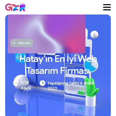
Geri dön
Hatay'ın
En
İyi
Web
Tasarım
Firması
GZR
Yayınlanma tarihi 6 Aralık
Ajans
2023