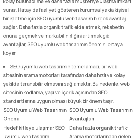
kolay bulunabilme ve daha fazla müşteriye ulaşma imkanı
sunar. Hatay’da faaliyet gösteren kurumsal ya da kişisel
bir işletme için SEO uyumlu web tasarım birçok avantaj
sağlar. Daha fazla organik trafik elde etmek, rekabetin
önüne geçmek ve marka bilinirliğini artırmak gibi
avantajlar, SEO uyumlu web tasarımın önemini ortaya
koyar.
SEO uyumlu web tasarımın temel amacı, bir web
sitesinin arama motorları tarafından daha hızlı ve kolay
şekilde taranabilir olmasını sağlamaktır. Bu nedenle, web
sitesinin kodlama, yapı ve içerik açısından SEO
standartlarına uygun olması büyük bir önem taşır.
SEO Uyumlu Web Tasarımın
SEO Uyumlu Web Tasarımın
Önemi
Avantajları
Hedef kitleye ulaşma:
SEO
Daha fazla organik trafik:
uyumlu web tasarım
Arama motorlarından gelen