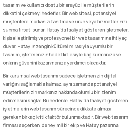
tasarım ve kullanıcı dostu bir arayüz ile müşterilerin
dikkatini çekmeyi hedefler. Bir web sitesi, potansiyel
müşterilere markanızı tanıtma ve ürün veya hizmetlerinizi
sunma fırsatı sunar. Hatay’da faaliyet gösteren işletmeler,
kişiselleştirilmiş ve profesyonel bir web tasarımına ihtiyaç
duyar. Hatay’ın zengin kültürel mirasıyla uyumlu bir
tasarım, işletmenizin hedef kitlesiyle bağ kurmanıza ve
onların güvenini kazanmanıza yardımcı olacaktır.
Bir kurumsal web tasarımı sadece işletmenizin dijital
varlığını sağlamakla kalmaz, aynı zamanda potansiyel
müşterilerinizin markanız hakkında olumlu bir izlenim
edinmesini sağlar. Bu nedenle, Hatay’da faaliyet gösteren
işletmelerin web tasarım sürecinde dikkate alması
gereken birkaç kritik faktör bulunmaktadır. Bir web tasarım
firması seçerken, deneyimli bir ekip ve Hatay pazarına