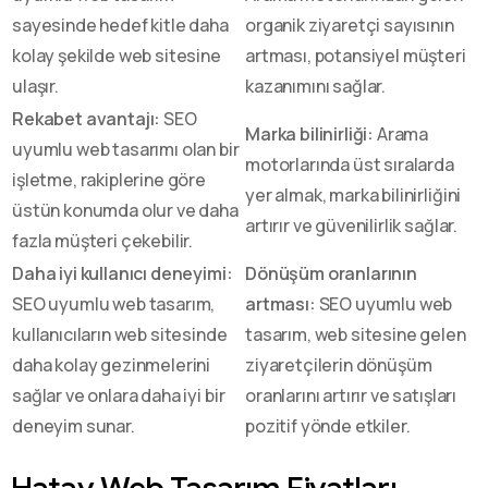
sayesinde hedef kitle daha
organik ziyaretçi sayısının
kolay şekilde web sitesine
artması, potansiyel müşteri
ulaşır.
kazanımını sağlar.
Rekabet avantajı:
SEO
Marka bilinirliği:
Arama
uyumlu web tasarımı olan bir
motorlarında üst sıralarda
işletme, rakiplerine göre
yer almak, marka bilinirliğini
üstün konumda olur ve daha
artırır ve güvenilirlik sağlar.
fazla müşteri çekebilir.
Daha iyi kullanıcı deneyimi:
Dönüşüm oranlarının
SEO uyumlu web tasarım,
artması:
SEO uyumlu web
kullanıcıların web sitesinde
tasarım, web sitesine gelen
daha kolay gezinmelerini
ziyaretçilerin dönüşüm
sağlar ve onlara daha iyi bir
oranlarını artırır ve satışları
deneyim sunar.
pozitif yönde etkiler.
Hatay Web Tasarım Fiyatları