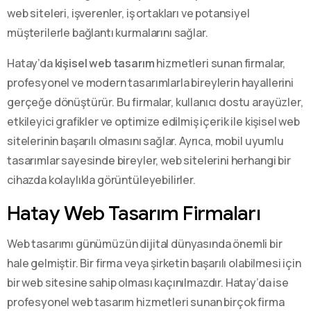
web siteleri, işverenler, iş ortakları ve potansiyel
müşterilerle bağlantı kurmalarını sağlar.
Hatay’da
kişisel web tasarım
hizmetleri sunan firmalar,
profesyonel ve modern tasarımlarla bireylerin hayallerini
gerçeğe dönüştürür. Bu firmalar, kullanıcı dostu arayüzler,
etkileyici grafikler ve optimize edilmiş içerik ile kişisel web
sitelerinin başarılı olmasını sağlar. Ayrıca, mobil uyumlu
tasarımlar sayesinde bireyler, web sitelerini herhangi bir
cihazda kolaylıkla görüntüleyebilirler.
Hatay Web Tasarım Firmaları
Web tasarımı günümüzün dijital dünyasında önemli bir
hale gelmiştir. Bir firma veya şirketin başarılı olabilmesi için
bir web sitesine sahip olması kaçınılmazdır. Hatay’da ise
profesyonel web tasarım hizmetleri sunan birçok firma