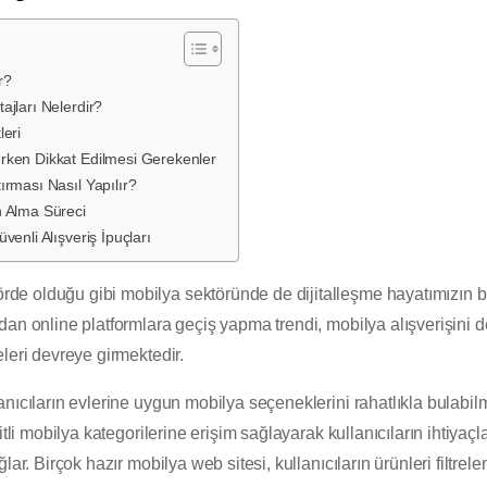
r?
ajları Nelerdir?
leri
rken Dikkat Edilmesi Gerekenler
ırması Nasıl Yapılır?
n Alma Süreci
venli Alışveriş İpuçları
 olduğu gibi mobilya sektöründe de dijitalleşme hayatımızın bir
an online platformlara geçiş yapma trendi, mobilya alışverişini de 
leri devreye girmektedir.
lanıcıların evlerine uygun mobilya seçeneklerini rahatlıkla bulabil
itli mobilya kategorilerine erişim sağlayarak kullanıcıların ihtiyaç
ar. Birçok hazır mobilya web sitesi, kullanıcıların ürünleri filtrele