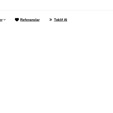
er
Referanslar
Teklif Al
ır
Mobilya
Web
S
m 2023