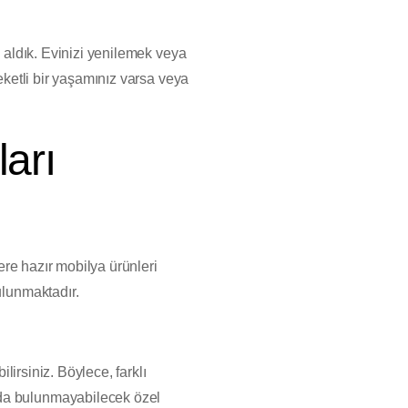
e aldık. Evinizi yenilemek veya
eketli bir yaşamınız varsa veya
arı
lere hazır mobilya ürünleri
ulunmaktadır.
lirsiniz. Böylece, farklı
rda bulunmayabilecek özel