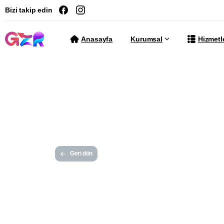
Bizi takip edin
Anasayfa
Kurumsal
Hizmetl
Geri dön
Haz
GZR Ajans
Yayınlanma tarihi 23 Kası