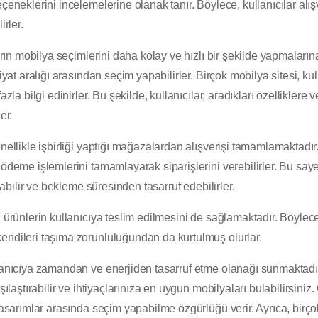
eçeneklerini incelemelerine olanak tanır. Böylece, kullanıcılar al
irler.
ların mobilya seçimlerini daha kolay ve hızlı bir şekilde yapmalarına
fiyat aralığı arasından seçim yapabilirler. Birçok mobilya sitesi, kul
azla bilgi edinirler. Bu şekilde, kullanıcılar, aradıkları özellikler
er.
nellikle işbirliği yaptığı mağazalardan alışverişi tamamlamaktadır.
ödeme işlemlerini tamamlayarak siparişlerini verebilirler. Bu sayed
alabilir ve bekleme süresinden tasarruf edebilirler.
, ürünlerin kullanıcıya teslim edilmesini de sağlamaktadır. Böylece
endileri taşıma zorunluluğundan da kurtulmuş olurlar.
llanıcıya zamandan ve enerjiden tasarruf etme olanağı sunmaktadır
rşılaştırabilir ve ihtiyaçlarınıza en uygun mobilyaları bulabilirsiniz
 tasarımlar arasında seçim yapabilme özgürlüğü verir. Ayrıca, birç