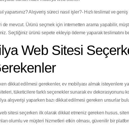
sıl yaparsınız? Alışveriş süreci nasıl işler?- Hızlı teslimat ve gen
ri de mevcut. Ürünü seçmek için internetten arama yapabilir, müşte
siniz. Seçtiğiniz ürünü sepete ekleyip ödeme yaparak teslimatını be
lya Web Sitesi Seçerk
Gerekenler
ken dikkat edilmesi gerekenler, ev mobilyası almak isteyenlere y
siteleri, tüketicilere farklı seçenekler sunarak ev dekorasyonunu k
lya alışverişi yaparken bazı dikkat edilmesi gereken unsurlar bul
b sitesi seçerken ilk olarak dikkat etmeniz gereken husus, sitenin
arı olumlu ve müşteri hizmetleri etkin olması, güvenilir bir platfo