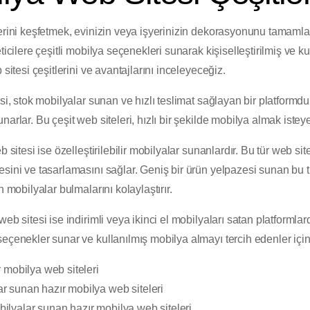
erini keşfetmek, evinizin veya işyerinizin dekorasyonunu tamamlam
ticilere çeşitli mobilya seçenekleri sunarak kişiselleştirilmiş ve ku
 sitesi çeşitlerini ve avantajlarını inceleyeceğiz.
i, stok mobilyalar sunan ve hızlı teslimat sağlayan bir platformdur. K
arlar. Bu çeşit web siteleri, hızlı bir şekilde mobilya almak isteyen
 sitesi ise özelleştirilebilir mobilyalar sunanlardır. Bu tür web sit
sini ve tasarlamasını sağlar. Geniş bir ürün yelpazesi sunan bu tü
n mobilyalar bulmalarını kolaylaştırır.
eb sitesi ise indirimli veya ikinci el mobilyaları satan platformlard
eçenekler sunar ve kullanılmış mobilya almayı tercih edenler için 
 mobilya web siteleri
lar sunan hazır mobilya web siteleri
obilyalar sunan hazır mobilya web siteleri