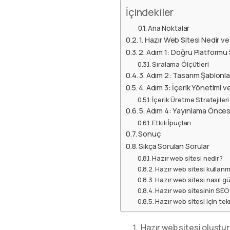
İçindekiler
Ana Noktalar
1. Hazır Web Sitesi Nedir ve
2. Adım 1: Doğru Platformu 
Sıralama Ölçütleri
3. Adım 2: Tasarım Şablonla
4. Adım 3: İçerik Yönetimi ve
İçerik Üretme Stratejileri
5. Adım 4: Yayınlama Öncesi
Etkili İpuçları
Sonuç
Sıkça Sorulan Sorular
Hazır web sitesi nedir?
Hazır web sitesi kullanm
Hazır web sitesi nasıl g
Hazır web sitesinin SEO
Hazır web sitesi için tek
Hazır web sitesi oluştu