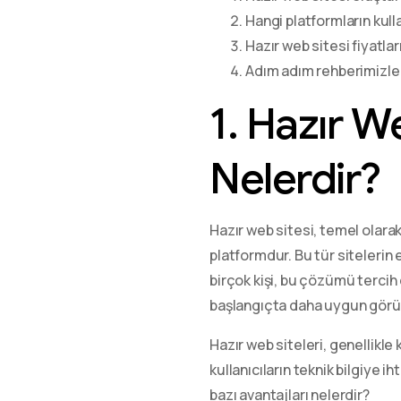
Hangi platformların kulla
Hazır web sitesi fiyatlar
Adım adım rehberimizle
1. Hazır W
Nelerdir?
Hazır web sitesi, temel olara
platformdur. Bu tür sitelerin e
birçok kişi, bu çözümü tercih 
başlangıçta daha uygun görün
Hazır web siteleri, genellikle 
kullanıcıların teknik bilgiye
bazı avantajları nelerdir?