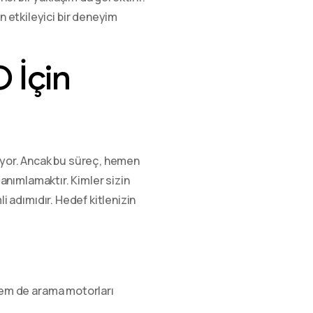
 etkileyici bir deneyim
 İçin
ruyor. Ancak bu süreç, hemen
tanımlamaktır. Kimler sizin
i adımıdır. Hedef kitlenizin
r hem de arama motorları