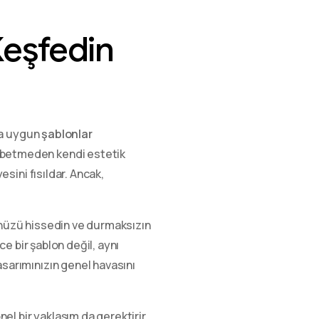
Keşfedin
ıza uygun
şablonlar
aybetmeden kendi estetik
esini fısıldar. Ancak,
ğünüzü hissedin ve durmaksızın
ce bir şablon değil, aynı
asarımınızın genel havasını
l bir yaklaşım da gerektirir.