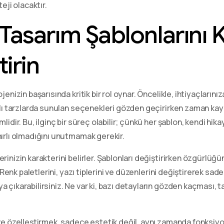
eji olacaktır.
 Tasarım Şablonlarını 
tirin
jenizin başarısında kritik bir rol oynar. Öncelikle, ihtiyaçların
rklı tarzlarda sunulan seçenekleri gözden geçirirken zaman k
idir. Bu, ilginç bir süreç olabilir; çünkü her şablon, kendi hikay
ırlı olmadığını unutmamak gerekir.
erinizin karakterini belirler. Şablonları değiştirirken özgürlü
. Renk paletlerini, yazı tiplerini ve düzenlerini değiştirerek sade
 çıkarabilirsiniz. Ne var ki, bazı detayların gözden kaçması, t
ve özelleştirmek, sadece estetik değil, aynı zamanda fonksiyone