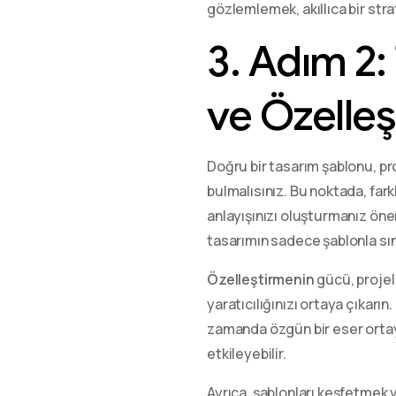
gözlemlemek, akıllıca bir strat
3. Adım 2:
ve Özelleş
Doğru bir tasarım şablonu, pro
bulmalısınız. Bu noktada, fa
anlayışınızı oluşturmanız öneml
tasarımın sadece şablonla sın
Özelleştirmenin
gücü, projel
yaratıcılığınızı ortaya çıkarın
zamanda özgün bir eser ortaya
etkileyebilir.
Ayrıca, şablonları keşfetmek 