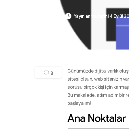
GZR Ajans
Yayınlanma tarihi 4 Eylül 2
Günümüzde dijital varlık oluşt
0
sitesi olsun, web sitenizin va
sorusu birçok kişi için karma
Bu makalede, adım adım bir r
başlayalım!
Ana Noktalar