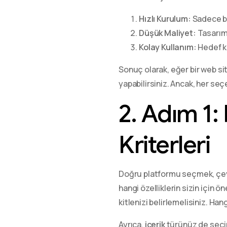
Hızlı Kurulum:
Sadece bir
Düşük Maliyet:
Tasarım 
Kolay Kullanım:
Hedef ki
Sonuç olarak, eğer bir web si
yapabilirsiniz. Ancak, her se
2. Adım 1
Kriterleri
Doğru platformu seçmek, çevrim
hangi özelliklerin sizin için ö
kitlenizi belirlemelisiniz. H
Ayrıca,
içerik
türünüz de seçimd