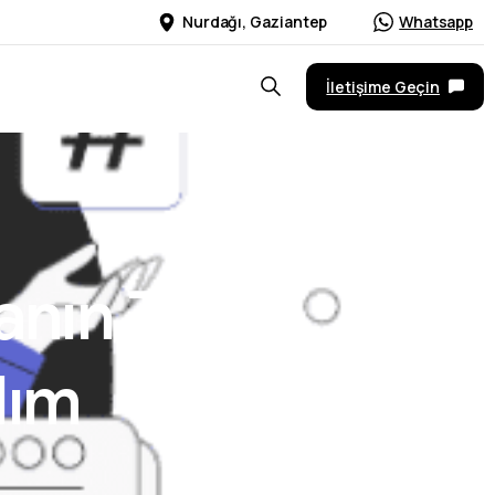
Nurdağı, Gaziantep
Whatsapp
İletişime Geçin
anın
7
dım