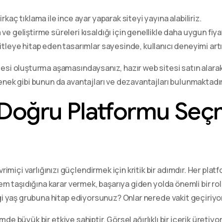
kaç tıklama ile ince ayar yaparak siteyi yayına alabiliriz.
ve geliştirme süreleri kısaldığı için genellikle daha uygun fiyat
tleye hitap eden tasarımlar sayesinde, kullanıcı deneyimi artırı
tesi oluşturma aşamasındaysanız, hazır web sitesi satın alarak
çenek gibi bunun da avantajları ve dezavantajları bulunmaktadır
: Doğru Platformu Se
içi varlığınızı güçlendirmek için kritik bir adımdır. Her platfor
nem taşıdığına karar vermek, başarıya giden yolda önemli bir rol 
angi yaş grubuna hitap ediyorsunuz? Onlar nerede vakit geçiriyo
e büyük bir etkiye sahiptir. Görsel ağırlıklı bir içerik üretiyo