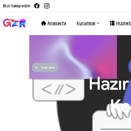
Bizi takip edin
Anasayfa
Kurumsal
Hizmet
Geri dön
Hazır
Ko