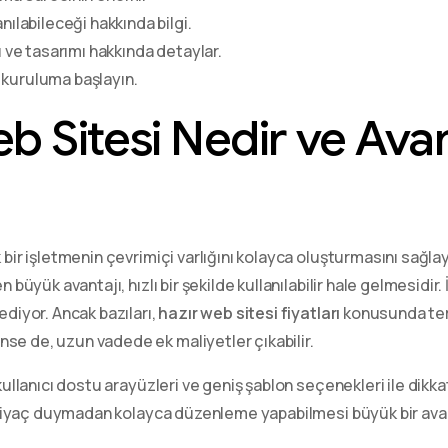
nılabileceği hakkında bilgi.
ı ve tasarımı hakkında detaylar.
 kuruluma başlayın.
eb Sitesi Nedir ve Avan
k bir işletmenin çevrimiçi varlığını kolayca oluşturmasını sağl
n büyük avantajı, hızlı bir şekilde kullanılabilir hale gelmesidi
ediyor. Ancak bazıları,
hazır web sitesi fiyatları
konusunda ter
se de, uzun vadede ek maliyetler çıkabilir.
kullanıcı dostu arayüzleri ve geniş şablon seçenekleri ile dikkat
 ihtiyaç duymadan kolayca düzenleme yapabilmesi büyük bir avant