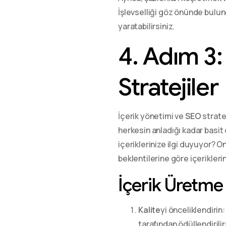
İşlevselliği göz önünde bulu
yaratabilirsiniz.
4. Adım 3:
Stratejiler
İçerik yönetimi ve
SEO
strate
herkesin anladığı kadar basit 
içeriklerinize ilgi duyuyor? O
beklentilerine göre içeriklerini
İçerik Üretme S
Kalite
yi önceliklendirin
tarafından ödüllendirilir