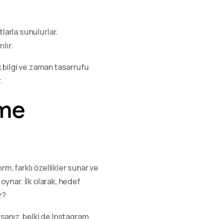
larla sunulurlar.
lır.
 bilgi ve zaman tasarrufu
.
çme
m, farklı özellikler sunar ve
oynar. İlk olarak, hedef
r?
rsanız, belki de Instagram