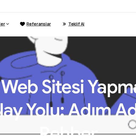
ler
Referanslar
Teklif Al
Web
Sitesi
Yapm
lay
Yolu:
Adım
A
Rehber