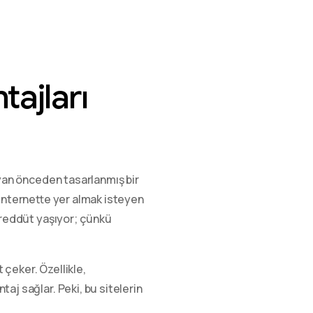
tajları
ayan önceden tasarlanmış bir
r. İnternette yer almak isteyen
eddüt yaşıyor; çünkü
 çeker. Özellikle,
aj sağlar. Peki, bu sitelerin