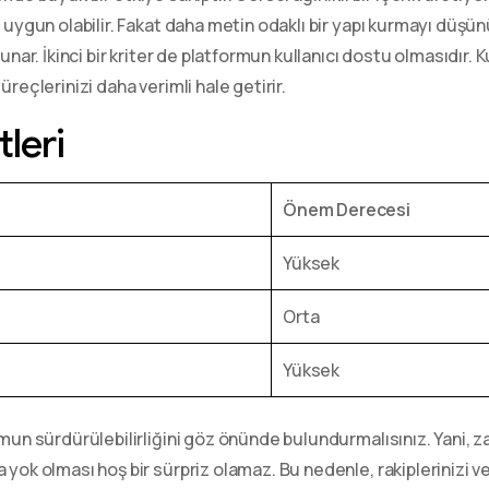
a uygun olabilir. Fakat daha metin odaklı bir yapı kurmayı düşü
unar. İkinci bir kriter de platformun kullanıcı dostu olmasıdır. K
reçlerinizi daha verimli hale getirir.
leri
Önem Derecesi
Yüksek
Orta
Yüksek
rmun sürdürülebilirliğini göz önünde bulundurmalısınız. Yani,
yok olması hoş bir sürpriz olamaz. Bu nedenle, rakiplerinizi ve