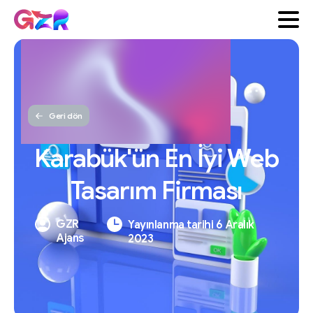
Geri dön
Karabük'ün
En
İyi
Web
Tasarım
Firması
GZR
Yayınlanma tarihi 6 Aralık
Ajans
2023