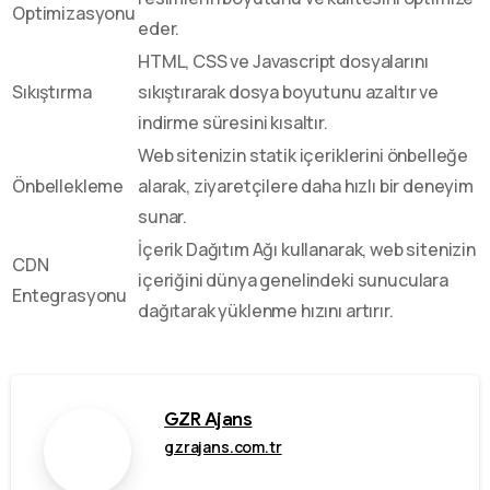
Optimizasyonu
eder.
HTML, CSS ve Javascript dosyalarını
Sıkıştırma
sıkıştırarak dosya boyutunu azaltır ve
indirme süresini kısaltır.
Web sitenizin statik içeriklerini önbelleğe
Önbellekleme
alarak, ziyaretçilere daha hızlı bir deneyim
sunar.
İçerik Dağıtım Ağı kullanarak, web sitenizin
CDN
içeriğini dünya genelindeki sunuculara
Entegrasyonu
dağıtarak yüklenme hızını artırır.
GZR Ajans
gzrajans.com.tr