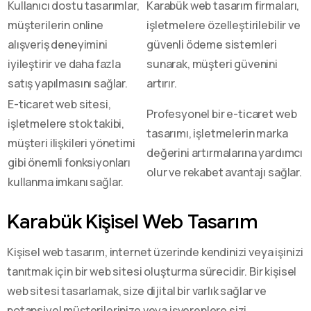
Kullanıcı dostu tasarımlar,
Karabük web tasarım firmaları,
müşterilerin online
işletmelere özelleştirilebilir ve
alışveriş deneyimini
güvenli ödeme sistemleri
iyileştirir ve daha fazla
sunarak, müşteri güvenini
satış yapılmasını sağlar.
artırır.
E-ticaret web sitesi,
Profesyonel bir e-ticaret web
işletmelere stok takibi,
tasarımı, işletmelerin marka
müşteri ilişkileri yönetimi
değerini artırmalarına yardımcı
gibi önemli fonksiyonları
olur ve rekabet avantajı sağlar.
kullanma imkanı sağlar.
Karabük Kişisel Web Tasarım
Kişisel web tasarım, internet üzerinde kendinizi veya işinizi
tanıtmak için bir web sitesi oluşturma sürecidir. Bir kişisel
web sitesi tasarlamak, size dijital bir varlık sağlar ve
potansiyel müşterilerinize veya işverenlere sizi