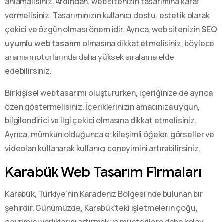
anlamalısınız. Ardından, web sitenizin tasarımına karar
vermelisiniz. Tasarımınızın kullanıcı dostu, estetik olarak
çekici ve özgün olması önemlidir. Ayrıca, web sitenizin
SEO
uyumlu web tasarım
olmasına dikkat etmelisiniz, böylece
arama motorlarında daha yüksek sıralama elde
edebilirsiniz.
Bir kişisel web tasarımı oluştururken, içeriğinize de ayrıca
özen göstermelisiniz. İçeriklerinizin amacınıza uygun,
bilgilendirici ve ilgi çekici olmasına dikkat etmelisiniz.
Ayrıca, mümkün olduğunca etkileşimli öğeler, görseller ve
videoları kullanarak kullanıcı deneyimini artırabilirsiniz.
Karabük Web Tasarım Firmaları
Karabük, Türkiye’nin Karadeniz Bölgesi’nde bulunan bir
şehirdir. Günümüzde, Karabük’teki işletmelerin çoğu,
çevrimiçi varlıklarını artırmak ve müşterilere daha kolay