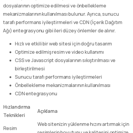
dosyalarının optimize edilmesi ve önbellekleme
mekanizmalarının kullanılması bulunur. Ayrıca, sunucu
tarafı performans iyileştirmeleri ve CDN (İçerik Dağıtım
Ağı) entegrasyonu gibi ileri düzey önlemler de alınır.
Hızlı ve etkili bir web sitesi için doğru tasarım
Optimize edilmiş resim ve video kullanımı
CSS ve Javascript dosyalarının sıkıştırılması ve
birleştirilmesi
Sunucu tarafı performans iyileştirmeleri
Önbellekleme mekanizmalarının kullanılması
CDN entegrasyonu
Hızlandırma
Açıklama
Teknikleri
Web sitenizin yüklenme hızını artırmak için
Resim
resimlerin boyutunu ve kalitesini optimize