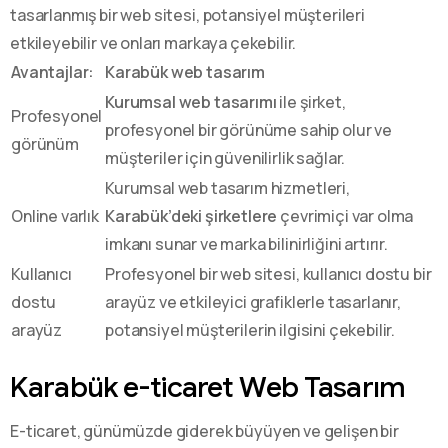
tasarlanmış bir web sitesi, potansiyel müşterileri
etkileyebilir ve onları markaya çekebilir.
Avantajlar:
Karabük web tasarım
Kurumsal web tasarımı
ile şirket,
Profesyonel
profesyonel bir görünüme sahip olur ve
görünüm
müşteriler için güvenilirlik sağlar.
Kurumsal web tasarım hizmetleri,
Online varlık
Karabük’deki şirketlere
çevrimiçi var olma
imkanı sunar ve marka bilinirliğini artırır.
Kullanıcı
Profesyonel bir web sitesi, kullanıcı dostu bir
dostu
arayüz ve etkileyici grafiklerle tasarlanır,
arayüz
potansiyel müşterilerin ilgisini çekebilir.
Karabük e-ticaret Web Tasarım
E-ticaret, günümüzde giderek büyüyen ve gelişen bir