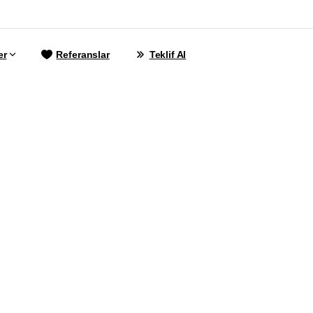
er
Referanslar
Teklif Al
ak
okulu
Web
Ta
metleri
|
GZR
Aja
0342
606
07
21