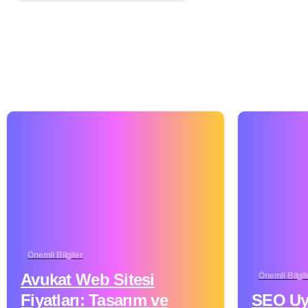
Önemli Bilgiler
Avukat Web Sitesi
Önemli Bilgil
Fiyatları: Tasarım ve
SEO Uy