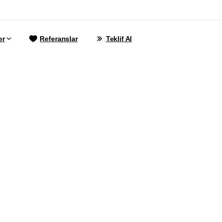
er
Referanslar
Teklif Al
l
Uyumluluğun
G
onsive
Web
Tasa
nemi
ve
Avantajl