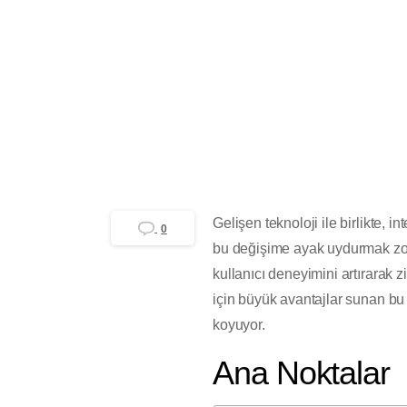
GZR Ajans
Yayınlanma tarihi 4 Eylül 2
Gelişen teknoloji ile birlikte, 
0
bu değişime ayak uydurmak zo
kullanıcı deneyimini artırarak 
için büyük avantajlar sunan bu 
koyuyor.
Ana Noktalar