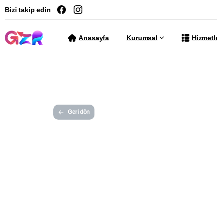
Bizi takip edin
Anasayfa
Kurumsal
Hizmetl
Geri dön
Mobi
Resp
Ö