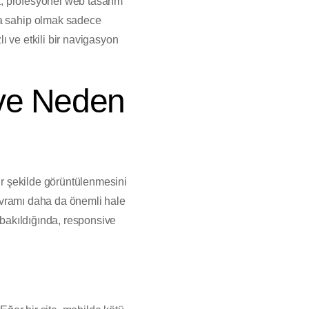
la, profesyonel web tasarım
ma sahip olmak sadece
lı ve etkili bir navigasyon
ve Neden
bir şekilde görüntülenmesini
 kavramı daha da önemli hale
 bakıldığında, responsive