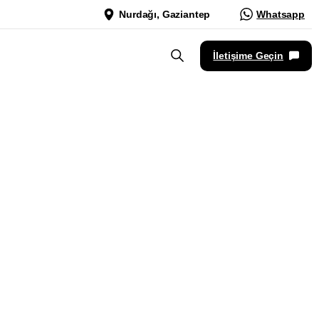
Nurdağı, Gaziantep
Whatsapp
İletişime Geçin
ücü:
rımın
arı