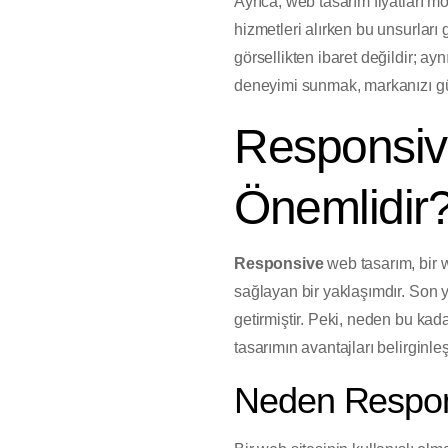
Ayrıca, web tasarım fiyatları m
hizmetleri alırken bu unsurlar
görsellikten ibaret değildir; ay
deneyimi sunmak, markanızı güç
Responsiv
Önemlidir
Responsive
web tasarım, bir w
sağlayan bir yaklaşımdır. Son y
getirmiştir. Peki, neden bu kad
tasarımın avantajları belirginleş
Neden Respon