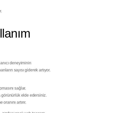
r.
llanım
llanıcı deneyiminin
anların sayısı giderek artıyor.
apmasını sağlar.
a görünürlük elde edersiniz.
oranını artırır.