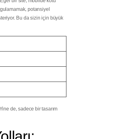
 Eğer bir site, mobilde kötü
ygulamamak, potansiyel
steriyor. Bu da sizin için büyük
Yine de, sadece bir tasarım
lları: