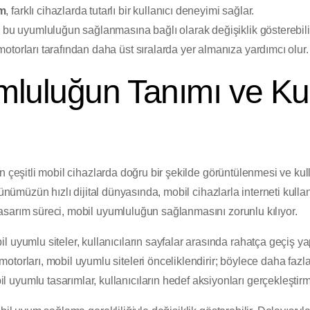
ım
, farklı cihazlarda tutarlı bir kullanıcı deneyimi sağlar.
 bu uyumluluğun sağlanmasına bağlı olarak değişiklik gösterebili
torları tarafından daha üst sıralarda yer almanıza yardımcı olur.
mluluğun Tanımı ve Ku
n çeşitli mobil cihazlarda doğru bir şekilde görüntülenmesi ve ku
Günümüzün hızlı dijital dünyasında, mobil cihazlarla interneti kullan
sarım süreci, mobil uyumluluğun sağlanmasını zorunlu kılıyor.
l uyumlu siteler, kullanıcıların sayfalar arasında rahatça geçiş y
torları, mobil uyumlu siteleri önceliklendirir; böylece daha fazl
l uyumlu tasarımlar, kullanıcıların hedef aksiyonları gerçekleştirme 