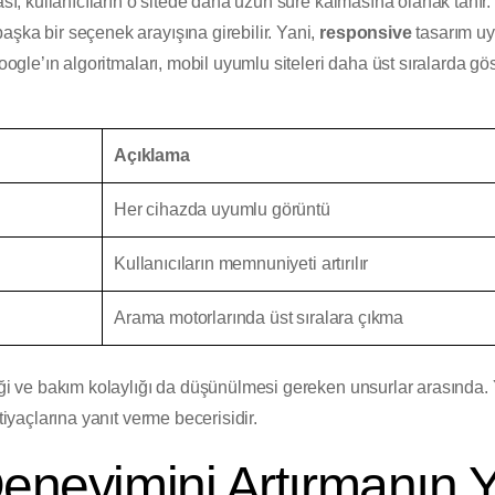
ası, kullanıcıların o sitede daha uzun süre kalmasına olanak tanır.
şka bir seçenek arayışına girebilir. Yani,
responsive
tasarım u
Google’ın algoritmaları, mobil uyumlu siteleri daha üst sıralarda gö
Açıklama
Her cihazda uyumlu görüntü
Kullanıcıların memnuniyeti artırılır
Arama motorlarında üst sıralara çıkma
iği ve bakım kolaylığı da düşünülmesi gereken unsurlar arasında. 
tiyaçlarına yanıt verme becerisidir.
eneyimini Artırmanın Yo