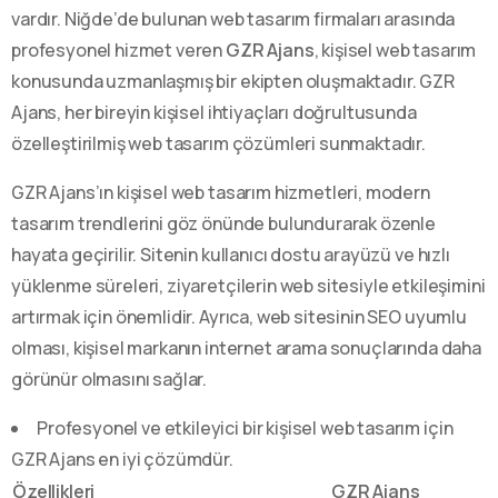
vardır. Niğde’de bulunan web tasarım firmaları arasında
profesyonel hizmet veren
GZR Ajans
, kişisel web tasarım
konusunda uzmanlaşmış bir ekipten oluşmaktadır. GZR
Ajans, her bireyin kişisel ihtiyaçları doğrultusunda
özelleştirilmiş web tasarım çözümleri sunmaktadır.
GZR Ajans’ın kişisel web tasarım hizmetleri, modern
tasarım trendlerini göz önünde bulundurarak özenle
hayata geçirilir. Sitenin kullanıcı dostu arayüzü ve hızlı
yüklenme süreleri, ziyaretçilerin web sitesiyle etkileşimini
artırmak için önemlidir. Ayrıca, web sitesinin SEO uyumlu
olması, kişisel markanın internet arama sonuçlarında daha
görünür olmasını sağlar.
Profesyonel ve etkileyici bir kişisel web tasarım için
GZR Ajans en iyi çözümdür.
Özellikleri
GZR Ajans