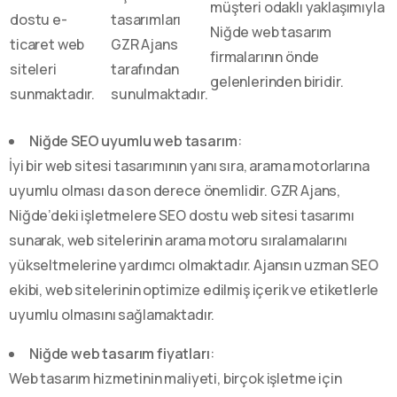
müşteri odaklı yaklaşımıyla
dostu e-
tasarımları
Niğde web tasarım
ticaret web
GZR Ajans
firmalarının önde
siteleri
tarafından
gelenlerinden biridir.
sunmaktadır.
sunulmaktadır.
Niğde SEO uyumlu web tasarım
:
İyi bir web sitesi tasarımının yanı sıra, arama motorlarına
uyumlu olması da son derece önemlidir. GZR Ajans,
Niğde’deki işletmelere SEO dostu web sitesi tasarımı
sunarak, web sitelerinin arama motoru sıralamalarını
yükseltmelerine yardımcı olmaktadır. Ajansın uzman SEO
ekibi, web sitelerinin optimize edilmiş içerik ve etiketlerle
uyumlu olmasını sağlamaktadır.
Niğde web tasarım fiyatları
:
Web tasarım hizmetinin maliyeti, birçok işletme için