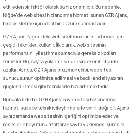
etki eden bir faktör olarak da hız önemlidir. Bu nedenle,
Niğde’de web sitesi hızlandırma hizmeti sunan GZR Ajans,
birçok işletme için ideal bir çözüm sunmaktadır.
GZR Ajans, Niğde’deki web sitelerinin hızını artırmak için
çeşitli teknikleri kullanır. İlk olarak, web sitesinin
performansını iyileştirmek amacıyla gereksiz kodları
temizler. Bu, sayfa yüklemesi süresini önemli ölçüde
azaltır. Ayrıca, GZR Ajans’ın uzman ekibi, web sitesi
sunucusunun optimize edilmesi ve back-end altyapının
güçlendirilmesi gibi tekniklerle hızı artırmaktadır.
Bununla birlikte, GZR Ajans’ın web sitesi hızlandırma
hizmeti sadece teknik iyileştirmelerle sınırlı değildir. Ajans
aynı zamanda web sitesinin içeriğini optimize eder ve
resimlerin boyutunu azaltarak sayfa yüklemesi süresini
kısaltır. Böylece, Niğde’deki işletmeler, daha verimli ve hızlı