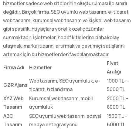
hizmetler sadece web sitelerinin oluşturulması ile sınırlı
değildir. Birçok firma, SEO uyumlu web tasarım, e-ticaret
web tasarım, kurumsal web tasarım ve kişisel web tasarım
gibi spesifik ihtiyaçlara yönelik özel çözümler
sunmaktadır. İşletmeler, hedef kitlelerine daha kolay
ulaşmak, marka itibarını artırmak ve çevrimiçi satışlarını
artırmak için bu hizmetlerden faydalanmaktadır.
Fiyat
Firma Adı
Hizmetler
Aralığı
Web tasarım, SEO uyumluluk, e-
1000 TL –
GZR Ajans
ticaret, hızlandırma
5000 TL
XYZ Web
Kurumsal web tasarım, mobil
2000 TL –
Tasarım
uyumluluk
8000 TL
ABC
SEO uyumlu web tasarım, sosyal
1500 TL –
Tasarım
medya entegrasyonu
6000 TL