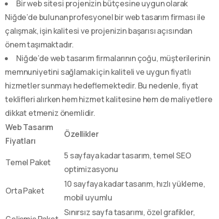
Bir web sitesi projenizin bütçesine uygun olarak
Niğde’de bulunan profesyonel bir web tasarım firması ile
çalışmak, işin kalitesi ve projenizin başarısı açısından
önem taşımaktadır.
Niğde’de web tasarım firmalarının çoğu, müşterilerinin
memnuniyetini sağlamak için kaliteli ve uygun fiyatlı
hizmetler sunmayı hedeflemektedir. Bu nedenle, fiyat
teklifleri alırken hem hizmet kalitesine hem de maliyetlere
dikkat etmeniz önemlidir.
Web Tasarım
Özellikler
Fiyatları
5 sayfaya kadar tasarım, temel SEO
Temel Paket
optimizasyonu
10 sayfaya kadar tasarım, hızlı yükleme,
Orta Paket
mobil uyumlu
Sınırsız sayfa tasarımı, özel grafikler,
Gelişmiş Paket