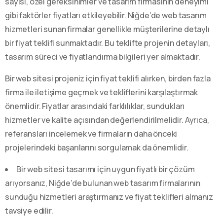
sayısı, özel gereksinimler ve tasarım firmasının deneyimi
gibi faktörler fiyatları etkileyebilir. Niğde’de web tasarım
hizmetleri sunan firmalar genellikle müşterilerine detaylı
bir fiyat teklifi sunmaktadır. Bu teklifte projenin detayları,
tasarım süreci ve fiyatlandırma bilgileri yer almaktadır.
Bir web sitesi projeniz için fiyat teklifi alırken, birden fazla
firma ile iletişime geçmek ve tekliflerini karşılaştırmak
önemlidir. Fiyatlar arasındaki farklılıklar, sundukları
hizmetler ve kalite açısından değerlendirilmelidir. Ayrıca,
referansları incelemek ve firmaların daha önceki
projelerindeki başarılarını sorgulamak da önemlidir.
Bir web sitesi tasarımı için uygun fiyatlı bir çözüm
arıyorsanız, Niğde’de bulunan web tasarım firmalarının
sunduğu hizmetleri araştırmanız ve fiyat teklifleri almanız
tavsiye edilir.