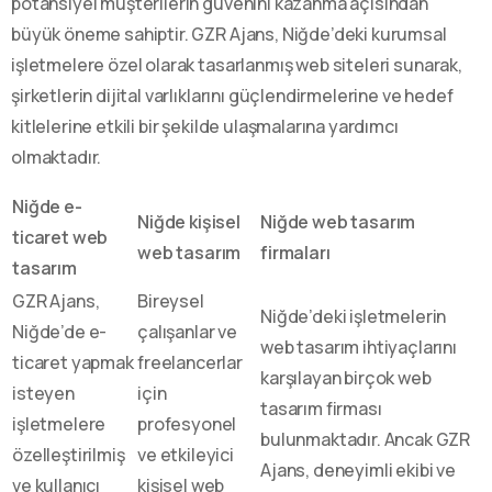
potansiyel müşterilerin güvenini kazanma açısından
büyük öneme sahiptir. GZR Ajans, Niğde’deki kurumsal
işletmelere özel olarak tasarlanmış web siteleri sunarak,
şirketlerin dijital varlıklarını güçlendirmelerine ve hedef
kitlelerine etkili bir şekilde ulaşmalarına yardımcı
olmaktadır.
Niğde e-
Niğde kişisel
Niğde web tasarım
ticaret web
web tasarım
firmaları
tasarım
GZR Ajans,
Bireysel
Niğde’deki işletmelerin
Niğde’de e-
çalışanlar ve
web tasarım ihtiyaçlarını
ticaret yapmak
freelancerlar
karşılayan birçok web
isteyen
için
tasarım firması
işletmelere
profesyonel
bulunmaktadır. Ancak GZR
özelleştirilmiş
ve etkileyici
Ajans, deneyimli ekibi ve
ve kullanıcı
kişisel web