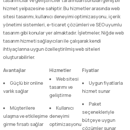
tasarımcılar ve geliştiriciler tarafından sunulan geniş bir
hizmet yelpazesine sahiptir. Bu hizmetler arasında web
sitesi tasarımı, kullanıcı deneyimi optimizasyonu, içerik
yönetimi sistemleri, e-ticaret çözümleri ve SEO uyumlu
tasarım gibi konular yer almaktadır. İşletmeler, Niğde web
tasarım hizmeti sağlayıcıları ile çalışarak kendi
ihtiyaçlarına uygun özelleştirilmiş web siteleri
oluşturabilirler.
Avantajlar
Hizmetler
Fiyatlar
Web sitesi
Güçlü bir online
Uygun fiyatlarla
tasarımı ve
varlık sağlar
hizmet sunar
geliştirme
Paket
Müşterilere
Kullanıcı
seçenekleriyle
ulaşma ve etkileşime
deneyimi
bütçeye uygun
girme fırsatı sağlar
optimizasyonu
çözümler sunar