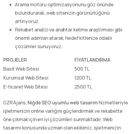
Arama motoru optimizasyonunu göz önünde
bulundurarak, web sitenizin görünürlüğünü
artırıyoruz.
Rekabet analizi ve anahtar kelime araştırması gibi
önemli adımları atarak, hedef kitlenize odaklı
çözümler sunuyoruz.
PROJELER
FİYATLANDIRMA
Basit Web Sitesi
500 TL
Kurumsal Web Sitesi
1200 TL
E-ticaret Web Sitesi
2500 TL
GZR Ajans,
Niğde SEO uyumlu web tasarım
hizmetleriyle
işletmenizin online varlığını güçlendirmek ve rekabette
öne çıkmak için en iyi çözümleri sunmaktadır. Web
tasarımı konusunda uzman olan ekibimiz, işletmenizin