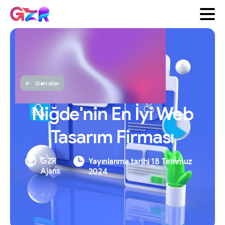
Geri dön
Niğde'nin
En
İyi
Web
Tasarım
Firması
GZR
Yayınlanma tarihi 18 Temmuz
Ajans
2024