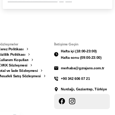
Web Sitesi Hızlandırma İpuçları
Sözleşmeler
İletişime Geçin
erez Politikası
Hafta içi (18:00-23:00)
izlilik Politikası
Hafta sonu (09:00-23:00)
ullanım Koşulları
KVKK Sözleşmesi
merhaba@gzrajans.com.tr
ptal ve İade Sözleşmesi
esafeli Satış Sözleşmesi
+90 342 606 07 21
Nurdağı, Gaziantep, Türkiye