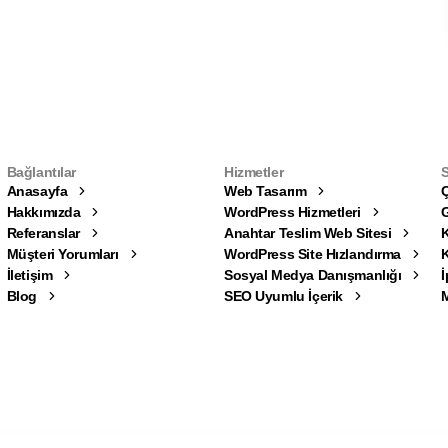
Bağlantılar
Hizmetler
Anasayfa
Web Tasarım
Ç
Hakkımızda
WordPress Hizmetleri
G
Referanslar
Anahtar Teslim Web Sitesi
K
Müşteri Yorumları
WordPress Site Hızlandırma
İletişim
Sosyal Medya Danışmanlığı
İ
Blog
SEO Uyumlu İçerik
M