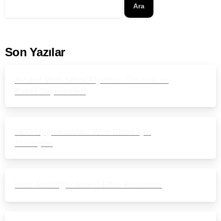
Ara
Son Yazılar
Avukat Web Sitesi Fiyatları: Tasarım ve
Paket Seçenekleri
SEO Uygulamaları: Web Sitesi İçin
Stratejiler
Web Analitiği: Verileri Etkili Kullanma