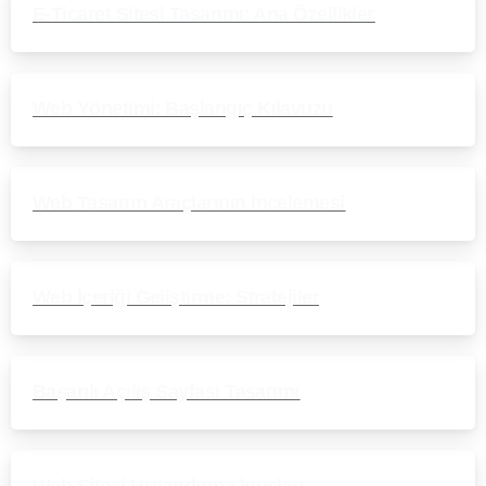
E-Ticaret Sitesi Tasarımı: Ana Özellikler
Web Yönetimi: Başlangıç Kılavuzu
Web Tasarım Araçlarının İncelemesi
Web İçeriği Geliştirme: Stratejiler
Başarılı Açılış Sayfası Tasarımı