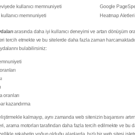
eviyede kullanıcı memnuniyeti
Google PageSpe
kullanıcı memnuniyeti
Heatmap Aletleri
daları
arasında daha iyi kullanıcı deneyimi ve artan dönüşüm oran
teleri tercih etmekte ve bu sitelerde daha fazla zaman harcamaktadı
dalarını bulabilirsiniz:
emnuniyeti
oranları
ı
ı
 oranları
ibar kazandırma
iştirmekle kalmayıp, aynı zamanda web sitenizin başarısını artırma
leri, arama motorları tarafından daha fazla tercih edilmekte ve bu 
ellikle rekabetin yoğun olduğu alanlarda, hızlı bir web sitesi işl