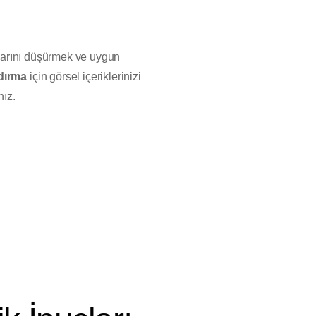
utlarını düşürmek ve uygun
ndırma
için görsel içeriklerinizi
nız.