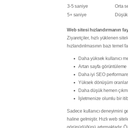
3-5 saniye
Orta s
5+ saniye
Düşük 
Web sitesi hızlandırmanın fay
Ziyaretçiler, hızlı yüklenen si
hızlandırılmasının bazı temel fay
Daha yüksek kullanıcı m
Artan sayfa görüntüleme 
Daha iyi SEO performans
Yüksek dönüşüm oranlar
Daha düşük hemen çıkma
İşletmenize olumlu bir it
Sadece kullanıcı deneyimini gel
haline gelmiştir. Hızlı web site
görünürlüğünü artırmaktadır. Öz