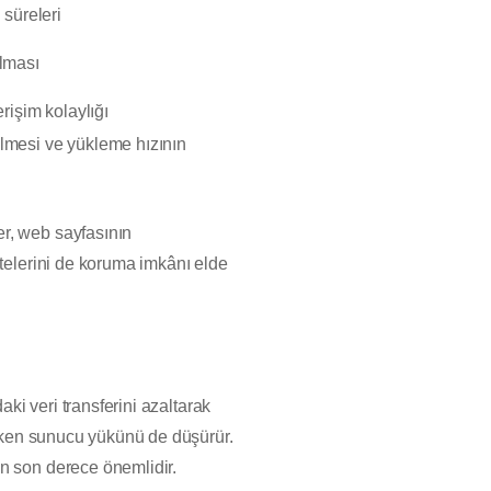
 süreleri
lması
rişim kolaylığı
mesi ve yükleme hızının
er, web sayfasının
itelerini de koruma imkânı elde
aki veri transferini azaltarak
rırken sunucu yükünü de düşürür.
in son derece önemlidir.