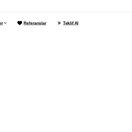
er
Referanslar
Teklif Al
b
Sitesi
Hızlandı
İpuçları