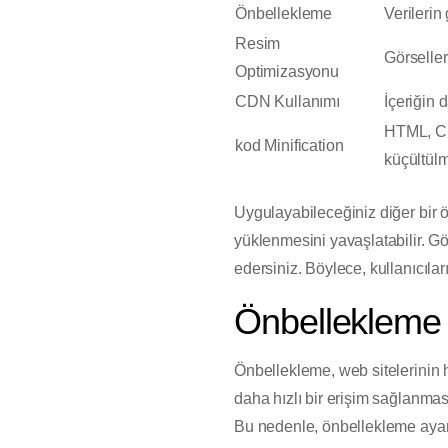
Önbellekleme
Verilerin
Resim
Görselle
Optimizasyonu
CDN Kullanımı
İçeriğin 
HTML, CS
kod Minification
küçültül
Uygulayabileceğiniz diğer bir 
yüklenmesini yavaşlatabilir. Gö
edersiniz. Böylece, kullanıcıları
Önbellekleme 
Önbellekleme, web sitelerinin hı
daha hızlı bir erişim sağlanmas
Bu nedenle, önbellekleme ayarl