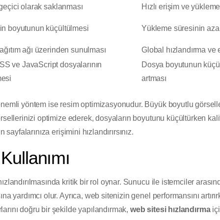
 geçici olarak saklanması
Hızlı erişim ve yükleme
rin boyutunun küçültülmesi
Yükleme süresinin aza
dağıtım ağı üzerinden sunulması
Global hızlandırma ve e
S ve JavaScript dosyalarının
Dosya boyutunun küçül
mesi
artması
önemli yöntem ise resim optimizasyonudur. Büyük boyutlu görsell
rsellerinizi optimize ederek, dosyaların boyutunu küçültürken kal
n sayfalarınıza erişimini hızlandırırsınız.
Kullanımı
zlandırılmasında kritik bir rol oynar. Sunucu ile istemciler arasınd
ına yardımcı olur. Ayrıca, web sitenizin genel performansını artı
arını doğru bir şekilde yapılandırmak,
web sitesi hızlandırma
iç