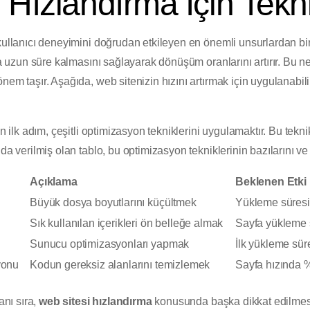
 Hızlandırma İçin Tekni
kullanıcı deneyimini doğrudan etkileyen en önemli unsurlardan biri
aha uzun süre kalmasını sağlayarak dönüşüm oranlarını artırır. Bu 
em taşır. Aşağıda, web sitenizin hızını artırmak için uygulanabilir
in ilk adım, çeşitli optimizasyon tekniklerini uygulamaktır. Bu tekn
da verilmiş olan tablo, bu optimizasyon tekniklerinin bazılarını ve 
Açıklama
Beklenen Etki
Büyük dosya boyutlarını küçültmek
Yükleme süresin
Sık kullanılan içerikleri ön belleğe almak
Sayfa yükleme s
Sunucu optimizasyonları yapmak
İlk yükleme sür
yonu
Kodun gereksiz alanlarını temizlemek
Sayfa hızında %
anı sıra,
web sitesi hızlandırma
konusunda başka dikkat edilmesi