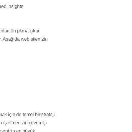
ed Insights
ları ön plana çıkar.
r. Aşağıda web sitenizin
k için de temel bir strateji
da işletmenizin çevrimiçi
etmenizin en büyük