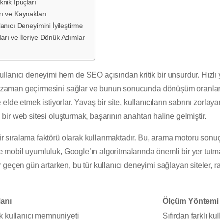
knik İpuçları
rı ve Kaynakları
anıcı Deneyimini İyileştirme
arı ve İleriye Dönük Adımlar
llanıcı deneyimi hem de SEO açısından kritik bir unsurdur. Hızlı 
zla zaman geçirmesini sağlar ve bunun sonucunda dönüşüm oranlar
lde elde etmek istiyorlar. Yavaş bir site, kullanıcıların sabrını zorl
ı bir web sitesi oluşturmak, başarının anahtarı haline gelmiştir.
bir sıralama faktörü olarak kullanmaktadır. Bu, arama motoru sonuç
kle mobil uyumluluk, Google’ın algoritmalarında önemli bir yer tutm
geçen gün artarken, bu tür kullanıcı deneyimi sağlayan siteler, r
lanı
Ölçüm Yöntemi
 kullanıcı memnuniyeti
Sıfırdan farklı ku