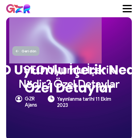
Geri dön
SEO
Uyumlu
İçerik
Nedir?
Özel
Detaylar
GZR
Yayınlanma tarihi 11 Ekim
Ajans
2023