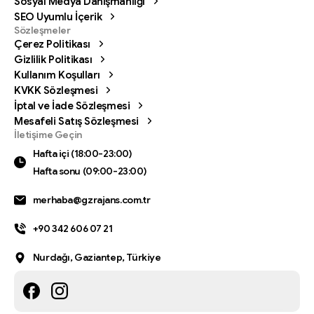
Sosyal Medya Danışmanlığı
SEO Uyumlu İçerik
Sözleşmeler
Çerez Politikası
Gizlilik Politikası
Kullanım Koşulları
KVKK Sözleşmesi
İptal ve İade Sözleşmesi
Mesafeli Satış Sözleşmesi
Bizi arayın
İletişime Geçin
Hafta içi (18:00-23:00) Hafta sonu (09:00-23:00)
Hafta içi (18:00-23:00)
Hafta sonu (09:00-23:00)
0342 606 07 21
merhaba@gzrajans.com.tr
Bize bir mesaj gönderin
Mesajınızı istediğiniz zaman gönderin.
+90 342 606 07 21
0342 606 07 21
Nurdağı, Gaziantep, Türkiye
24 saat
içinde dönüş yapıyoruz.