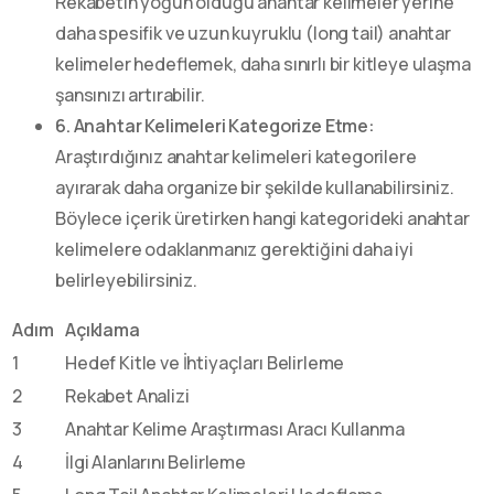
Rekabetin yoğun olduğu anahtar kelimeler yerine
daha spesifik ve uzun kuyruklu (long tail) anahtar
kelimeler hedeflemek, daha sınırlı bir kitleye ulaşma
şansınızı artırabilir.
6. Anahtar Kelimeleri Kategorize Etme:
Araştırdığınız anahtar kelimeleri kategorilere
ayırarak daha organize bir şekilde kullanabilirsiniz.
Böylece içerik üretirken hangi kategorideki anahtar
kelimelere odaklanmanız gerektiğini daha iyi
belirleyebilirsiniz.
Adım
Açıklama
1
Hedef Kitle ve İhtiyaçları Belirleme
2
Rekabet Analizi
3
Anahtar Kelime Araştırması Aracı Kullanma
4
İlgi Alanlarını Belirleme