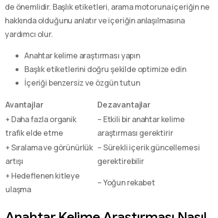
de önemlidir. Başlık etiketleri, arama motoruna içeriğin ne
hakkında olduğunu anlatır ve içeriğin anlaşılmasına
yardımcı olur.
Anahtar kelime araştırması yapın
Başlık etiketlerini doğru şekilde optimize edin
İçeriği benzersiz ve özgün tutun
Avantajlar
Dezavantajlar
+ Daha fazla organik
– Etkili bir anahtar kelime
trafik elde etme
araştırması gerektirir
+ Sıralama ve görünürlük
– Sürekli içerik güncellemesi
artışı
gerektirebilir
+ Hedeflenen kitleye
– Yoğun rekabet
ulaşma
Anahtar Kelime Araştırması Nasıl