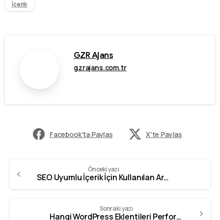
İçerik
GZR Ajans
gzrajans.com.tr
Facebook'ta Paylaş
X'te Paylaş
Önceki yazı
SEO Uyumlu İçerik İçin Kullanılan Araçlar
Sonraki yazı
Hangi WordPress Eklentileri Performansı Olumsuz Etkileyebilir?