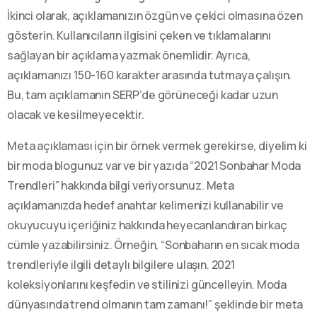
İkinci olarak, açıklamanızın özgün ve çekici olmasına özen
gösterin. Kullanıcıların ilgisini çeken ve tıklamalarını
sağlayan bir açıklama yazmak önemlidir. Ayrıca,
açıklamanızı 150-160 karakter arasında tutmaya çalışın.
Bu, tam açıklamanın SERP’de görüneceği kadar uzun
olacak ve kesilmeyecektir.
Meta açıklaması için bir örnek vermek gerekirse, diyelim ki
bir moda blogunuz var ve bir yazıda “2021 Sonbahar Moda
Trendleri” hakkında bilgi veriyorsunuz. Meta
açıklamanızda hedef anahtar kelimenizi kullanabilir ve
okuyucuyu içeriğiniz hakkında heyecanlandıran birkaç
cümle yazabilirsiniz. Örneğin, “Sonbaharın en sıcak moda
trendleriyle ilgili detaylı bilgilere ulaşın. 2021
koleksiyonlarını keşfedin ve stilinizi güncelleyin. Moda
dünyasında trend olmanın tam zamanı!” şeklinde bir meta