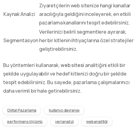
Ziyaretçilerin web sitenize hangi kanallar
Kaynak Analizi
aracılığıyla geldiğini inceleyerek, en etkili
pazarlama kanallarını tespit edebilirsiniz.
Verilerinizi belirli segmentlere ayırarak,
Segmentasyon
her bir kitlenin ihtiyaçlarına özel stratejiler
geliştirebilirsiniz.
Bu yöntemleri kullanarak,
web sitesi
analitiğini etkili bir
şekilde uygulayabilir ve hedef kitlenizi doğru bir şekilde
tespit edebilirsiniz. Bu sayede, pazarlama çalışmalarınızı
daha verimli bir hale getirebilirsiniz.
Dijital Pazarlama
kullanıcı davranışı
performans ölçümü
veri analizi
web analitiği