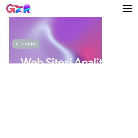
Geri dön
Web
Sitesi
Analitiği:
Verileri
Kullanma
Yöntemleri
GZR
Yayınlanma tarihi 18 Ekim
Ajans
2025