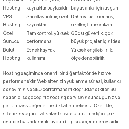
Hosting
kaynaklar paylaşıldı
başlayanlar için uygun
VPS
Sanallaştırılmış özel
Daha iyi performans,
Hosting
kaynaklar
özelleştirme imkanı
Özel
Tam kontrol, yüksek
Güçlü güvenlik, çok
Sunucu
performans
büyük projeler için ideal
Bulut
Esnek kaynak
Yüksek erişilebilirlik,
Hosting
kullanımı
ölçeklenebilirlik
Hosting seçiminde önemli bir diğer faktör de
hız ve
performans
‘dır. Web sitenizin yüklenme süresi, kullanıcı
deneyimini ve SEO performansını doğrudan etkiler. Bu
nedenle, seçeceğiniz hosting servisinin sunduğu hız ve
performans değerlerine dikkat etmelisiniz. Özellikle,
sitenizin yoğun trafik alan bir site olup olmadığını göz
önünde bulundurarak, uygun bir plan seçmek en iyisidir.