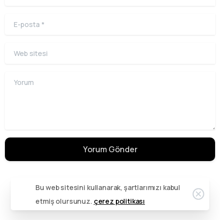
E-posta
*
Web sitesi
Bizi arayın
Hafta içi (18:00-23:00) Hafta sonu (09:00-23:00)
Yorum
0342 606 07 21
Bize bir mesaj gönderin
Mesajınızı istediğiniz zaman gönderin.
0342 606 07 21
24 saat
içinde dönüş yapıyoruz.
Bu web sitesini kullanarak, şartlarımızı kabul
etmiş olursunuz.
çerez politikası