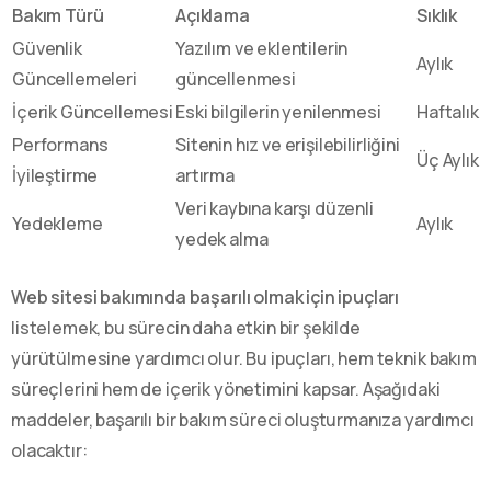
Bakım Türü
Açıklama
Sıklık
Güvenlik
Yazılım ve eklentilerin
Aylık
Güncellemeleri
güncellenmesi
İçerik Güncellemesi
Eski bilgilerin yenilenmesi
Haftalık
Performans
Sitenin hız ve erişilebilirliğini
Üç Aylık
İyileştirme
artırma
Veri kaybına karşı düzenli
Yedekleme
Aylık
yedek alma
Web sitesi bakımında başarılı olmak için ipuçları
listelemek, bu sürecin daha etkin bir şekilde
yürütülmesine yardımcı olur. Bu ipuçları, hem teknik bakım
süreçlerini hem de içerik yönetimini kapsar. Aşağıdaki
maddeler, başarılı bir bakım süreci oluşturmanıza yardımcı
olacaktır: