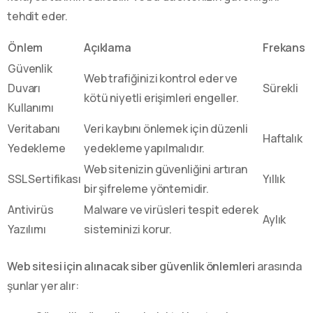
tehdit eder.
Önlem
Açıklama
Frekans
Güvenlik
Web trafiğinizi kontrol eder ve
Duvarı
Sürekli
kötü niyetli erişimleri engeller.
Kullanımı
Veritabanı
Veri kaybını önlemek için düzenli
Haftalık
Yedekleme
yedekleme yapılmalıdır.
Web sitenizin güvenliğini artıran
SSL Sertifikası
Yıllık
bir şifreleme yöntemidir.
Antivirüs
Malware ve virüsleri tespit ederek
Aylık
Yazılımı
sisteminizi korur.
Web sitesi için alınacak siber güvenlik önlemleri
arasında
şunlar yer alır: