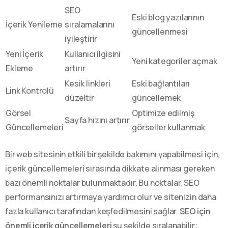
SEO
Eski blog yazılarının
İçerik Yenileme
sıralamalarını
güncellenmesi
iyileştirir
Yeni İçerik
Kullanıcı ilgisini
Yeni kategoriler açmak
Ekleme
artırır
Kesik linkleri
Eski bağlantıları
Link Kontrolü
düzeltir
güncellemek
Görsel
Optimize edilmiş
Sayfa hızını artırır
Güncellemeleri
görseller kullanmak
Bir web sitesinin etkili bir şekilde bakımını yapabilmesi için,
içerik güncellemeleri sırasında dikkate alınması gereken
bazı önemli noktalar bulunmaktadır. Bu noktalar, SEO
performansınızı artırmaya yardımcı olur ve sitenizin daha
fazla kullanıcı tarafından keşfedilmesini sağlar.
SEO için
önemli içerik güncellemeleri
şu şekilde sıralanabilir: