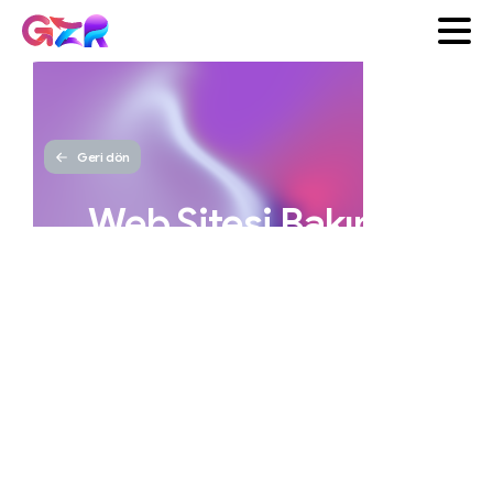
Geri dön
Web
Sitesi
Bakımı:
Önemli
Noktalar
ve
Yöntemler
GZR
Yayınlanma tarihi 22 Ekim
Ajans
2025