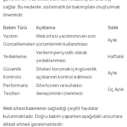
sağlar. Bu nedenle, sistematik bir bakım planı oluşturmak
önemlidir.
Bakım Türü
Açıklama
Sıklık
Yazılım
Web sitesi yazılımının en son
Aylık
Güncellemeleri
sürümlerinin kullanılması
Verilerin periyodik olarak
Yedekleme
Haftalık
yedeklenmesi
Güvenlik
Siteleri korumak için güvenlik
Aylık
Kontrolü
açıklarının kontrol edilmesi
Performans
Site hızının ve kullanıcı
Üç Aylık
Testleri
deneyiminin izlenmesi
Web sitesi bakımının
sağladığı çeşitli faydalar
bulunmaktadır. Doğru bakım yaparken aşağıdaki unsurlara
dikkat etmek gerekmektedir: