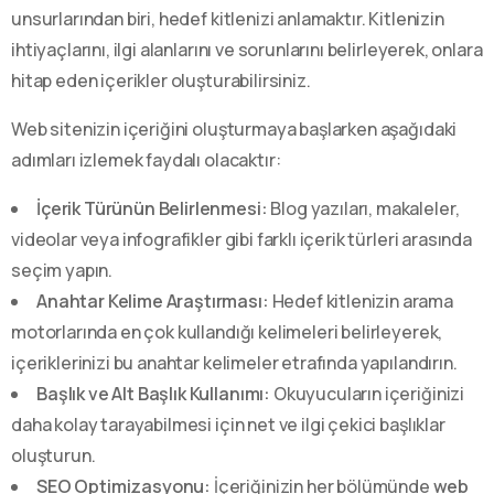
unsurlarından biri, hedef kitlenizi anlamaktır. Kitlenizin
ihtiyaçlarını, ilgi alanlarını ve sorunlarını belirleyerek, onlara
hitap eden içerikler oluşturabilirsiniz.
Web sitenizin içeriğini oluşturmaya başlarken aşağıdaki
adımları izlemek faydalı olacaktır:
İçerik Türünün Belirlenmesi:
Blog yazıları, makaleler,
videolar veya infografikler gibi farklı içerik türleri arasında
seçim yapın.
Anahtar Kelime Araştırması:
Hedef kitlenizin arama
motorlarında en çok kullandığı kelimeleri belirleyerek,
içeriklerinizi bu anahtar kelimeler etrafında yapılandırın.
Başlık ve Alt Başlık Kullanımı:
Okuyucuların içeriğinizi
daha kolay tarayabilmesi için net ve ilgi çekici başlıklar
oluşturun.
SEO Optimizasyonu:
İçeriğinizin her bölümünde
web