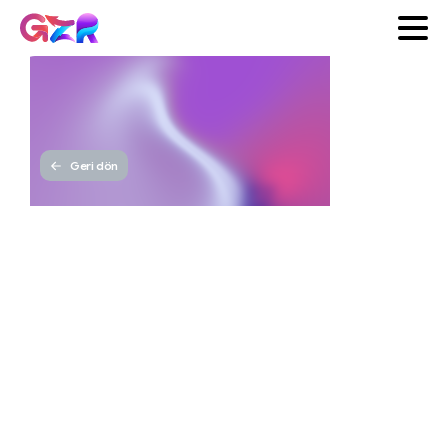
Geri dön
Web
Sitesi
Yapma
Adımları
GZR
Yayınlanma tarihi 18 Ekim
Ajans
2025