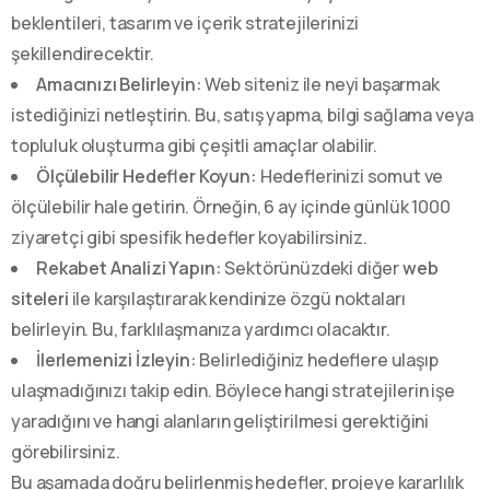
beklentileri, tasarım ve içerik stratejilerinizi
şekillendirecektir.
Amacınızı Belirleyin:
Web siteniz ile neyi başarmak
istediğinizi netleştirin. Bu, satış yapma, bilgi sağlama veya
topluluk oluşturma gibi çeşitli amaçlar olabilir.
Ölçülebilir Hedefler Koyun:
Hedeflerinizi somut ve
ölçülebilir hale getirin. Örneğin, 6 ay içinde günlük 1000
ziyaretçi gibi spesifik hedefler koyabilirsiniz.
Rekabet Analizi Yapın:
Sektörünüzdeki diğer
web
siteleri
ile karşılaştırarak kendinize özgü noktaları
belirleyin. Bu, farklılaşmanıza yardımcı olacaktır.
İlerlemenizi İzleyin:
Belirlediğiniz hedeflere ulaşıp
ulaşmadığınızı takip edin. Böylece hangi stratejilerin işe
yaradığını ve hangi alanların geliştirilmesi gerektiğini
görebilirsiniz.
Bu aşamada doğru belirlenmiş hedefler, projeye kararlılık