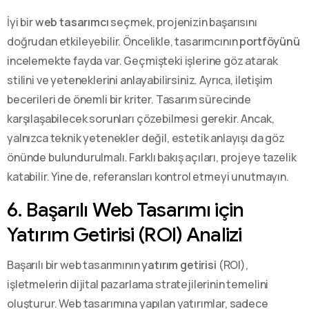
İyi bir
web tasarımcı
seçmek, projenizin başarısını
doğrudan etkileyebilir. Öncelikle, tasarımcının
portföyünü
incelemekte fayda var. Geçmişteki işlerine göz atarak
stilini ve yeteneklerini anlayabilirsiniz. Ayrıca, iletişim
becerileri de önemli bir kriter. Tasarım sürecinde
karşılaşabilecek sorunları çözebilmesi gerekir. Ancak,
yalnızca teknik yetenekler değil, estetik anlayışı da göz
önünde bulundurulmalı. Farklı bakış açıları, projeye tazelik
katabilir. Yine de, referansları kontrol etmeyi unutmayın.
6. Başarılı Web Tasarımı için
Yatırım Getirisi (ROI) Analizi
Başarılı bir web tasarımının
yatırım getirisi
(ROI),
işletmelerin dijital pazarlama stratejilerinin temelini
oluşturur. Web tasarımına yapılan yatırımlar, sadece