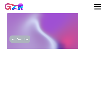
Geri dön
Web
Tasarımında
En
Çok
Yapılan
Hatalar
GZR
Yayınlanma tarihi 18 Ekim
Ajans
2025