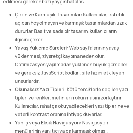
edilmesi gereken bazı yaygın hatalar:
Çirkin ve Karmaşık Tasarımlar:
Kullanıcılar, estetik
açıdan hoş olmayan ve karmaşık tasarımlardan uzak
dururlar. Basit ve sade bir tasarım, kullanıcıların
ilgisini çeker.
Yavaş Yükleme Süreleri:
Web sayfalarının yavaş
yüklenmesi, ziyaretçi kaybına neden olur.
Optimizasyon yapılmadan yüklenen büyük görseller
ve gereksiz JavaScript kodları, site hızını etkileyen
unsurlardır.
Okunaksız Yazı Tipleri:
Kötü tercihlerle seçilen yazı
tipleri ve renkler, metinlerin okunmasını zorlaştırır.
Kullanıcılar, rahatça okuyabilecekleri yazı tiplerine ve
yeterli kontrast oranına ihtiyaç duyarlar.
Yanlış veya Eksik Navigasyon:
Navigasyon
menülerinin yanıltıcı ya da karmaşık olması,