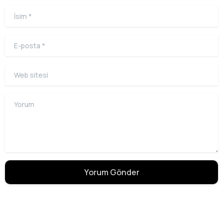
İsim
*
E-posta
*
Web sitesi
Yorum