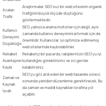
Araştırmalar, SEO’suz bir web sitesinin organik
Azalan
trafiğinin büyük ölçüde düştüğünü
Trafik
göstermektedir.
SEO, yalnızca arama motorları için değil, aynı
Kullanıcı
zamanda kullanıcı deneyimini artırmak için de
Deneyimi
önemlidir. Kullanıcılar, iyi optimize edilmemiş
Düşüklüğü
web sitelerinde kaybolabilirler.
Rekabet
Rekabetçi bir pazarda, rakiplerinizin SEO’yu iyi
Avantajının
kullandığını görebilirsiniz ve siz geride
Kaybı
kalabilirsiniz.
SEO’yu göz ardı eden bir
web tasarımı
süreci,
Zaman ve
sonunda yeniden düzenleme gerektirecek. Bu
Kaynak
da zaman ve maddi kaynakları israfına yol
İsrafı
açabilir.