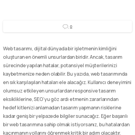
0
Web tasarımı, dijital dünyada bir işletmenin kimliğini
oluşturan en önemli unsurlardan biridir. Ancak, tasarım
sürecinde yapılan hatalar, potansiyel müşterilerinizi
kaybetmenize neden olabilir. Bu yazıda, web tasarımında
en sık karşılaşılan hataları ele alacağız. Kullanıcı deneyimini
olumsuz etkileyen unsurlardan responsive tasarım
eksikliklerine, SEO’yu göz ardı etmenin zararlarından
hedef kitlenizi anlamadan tasarım yapmanın risklerine
kadar geniş bir yelpazede bilgiler sunacağız. Eğer başarılı
bir web tasarımına sahip olmak istiyorsanız, bu hatalardan
kaçınmanın yollarını öğrenmek kritik bir adım olacaktır.