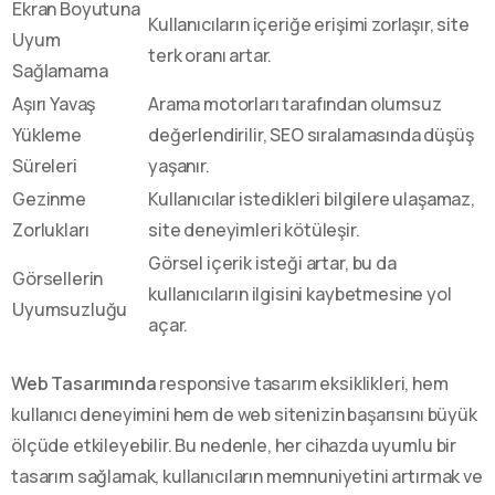
Ekran Boyutuna
Kullanıcıların içeriğe erişimi zorlaşır, site
Uyum
terk oranı artar.
Sağlamama
Aşırı Yavaş
Arama motorları tarafından olumsuz
Yükleme
değerlendirilir, SEO sıralamasında düşüş
Süreleri
yaşanır.
Gezinme
Kullanıcılar istedikleri bilgilere ulaşamaz,
Zorlukları
site deneyimleri kötüleşir.
Görsel içerik isteği artar, bu da
Görsellerin
kullanıcıların ilgisini kaybetmesine yol
Uyumsuzluğu
açar.
Web Tasarımında
responsive tasarım eksiklikleri, hem
kullanıcı deneyimini hem de web sitenizin başarısını büyük
ölçüde etkileyebilir. Bu nedenle, her cihazda uyumlu bir
tasarım sağlamak, kullanıcıların memnuniyetini artırmak ve