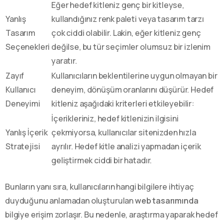
Eğer hedef kitleniz genç bir kitleyse,
Yanlış
kullandığınız renk paleti veya tasarım tarzı
Tasarım
çok ciddi olabilir. Lakin, eğer kitleniz genç
Seçenekleri
değilse, bu tür seçimler olumsuz bir izlenim
yaratır.
Zayıf
Kullanıcıların beklentilerine uygun olmayan bir
Kullanıcı
deneyim, dönüşüm oranlarını düşürür. Hedef
Deneyimi
kitleniz aşağıdaki kriterleri etkileyebilir:
İçerikleriniz, hedef kitlenizin ilgisini
Yanlış İçerik
çekmiyorsa, kullanıcılar sitenizden hızla
Stratejisi
ayrılır. Hedef kitle analizi yapmadan içerik
geliştirmek ciddi bir hatadır.
Bunların yanı sıra, kullanıcıların hangi bilgilere ihtiyaç
duyduğunu anlamadan oluşturulan
web tasarımında
bilgiye erişim zorlaşır. Bu nedenle, araştırma yaparak hedef