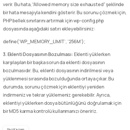
verir. Bu hata, “Allowed memory size exhausted” şeklinde
bir hata mesajıyla kendini gösterir. Bu sorunu çözmek için,
PHP bellek sınırlarını artırmak için wp-config.php
dosyasında aşağıdaki satırı ekleyebilirsiniz:
define(‘WP_MEMORY_LIMIT’, ‘256M’);
3. Eklenti Dosyasının Bozulması:
Eklenti yüklerken
karşılaşılan bir başka sorun da eklenti dosyasının
bozulmasıdır. Bu, eklenti dosyasının indirilmesi veya
yüklenmesi sırasında bozulduğunda ortaya çıkar. Bu
durumda, sorunu çözmek için eklentiyi yeniden
indirmeniz ve tekrar yüklemeniz gerekebilir. Ayrıca,
eklentiyi yüklerken dosya bütünlüğünü doğrulamak için
bir MD5 karma kontrolü kullanmanızı öneririz.
Yaz Kazan