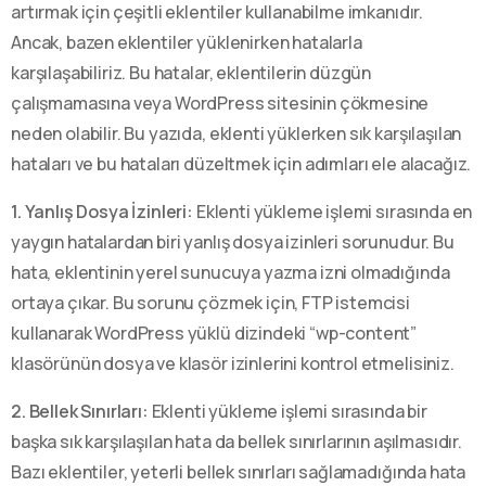
artırmak için çeşitli eklentiler kullanabilme imkanıdır.
Ancak, bazen eklentiler yüklenirken hatalarla
karşılaşabiliriz. Bu hatalar, eklentilerin düzgün
çalışmamasına veya WordPress sitesinin çökmesine
neden olabilir. Bu yazıda, eklenti yüklerken sık karşılaşılan
hataları ve bu hataları düzeltmek için adımları ele alacağız.
1. Yanlış Dosya İzinleri:
Eklenti yükleme işlemi sırasında en
yaygın hatalardan biri yanlış dosya izinleri sorunudur. Bu
hata, eklentinin yerel sunucuya yazma izni olmadığında
ortaya çıkar. Bu sorunu çözmek için, FTP istemcisi
kullanarak WordPress yüklü dizindeki “wp-content”
klasörünün dosya ve klasör izinlerini kontrol etmelisiniz.
2. Bellek Sınırları:
Eklenti yükleme işlemi sırasında bir
başka sık karşılaşılan hata da bellek sınırlarının aşılmasıdır.
Bazı eklentiler, yeterli bellek sınırları sağlamadığında hata