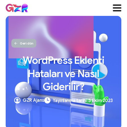
Geri dön
WordPress
Eklenti
Hataları
ve
Nasıl
Giderilir?
GZR Ajans
Yayınlanma tarihi 5 Ekim 2023