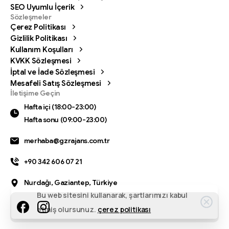
SEO Uyumlu İçerik
Sözleşmeler
Çerez Politikası
Gizlilik Politikası
Kullanım Koşulları
Bizi arayın
KVKK Sözleşmesi
Hafta içi (18:00-23:00) Hafta sonu (09:00-23:00)
İptal ve İade Sözleşmesi
Mesafeli Satış Sözleşmesi
0342 606 07 21
İletişime Geçin
Hafta içi (18:00-23:00)
Bize bir mesaj gönderin
Hafta sonu (09:00-23:00)
Mesajınızı istediğiniz zaman gönderin.
merhaba@gzrajans.com.tr
0342 606 07 21
+90 342 606 07 21
24 saat
içinde dönüş yapıyoruz.
Nurdağı, Gaziantep, Türkiye
Bu web sitesini kullanarak, şartlarımızı kabul
etmiş olursunuz.
çerez politikası