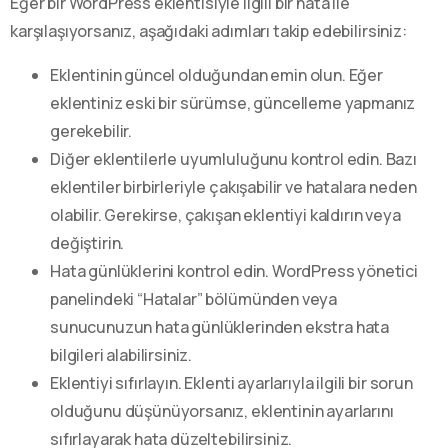
Eğer bir WordPress eklentisiyle ilgili bir hata ile
karşılaşıyorsanız, aşağıdaki adımları takip edebilirsiniz:
Eklentinin güncel olduğundan emin olun. Eğer
eklentiniz eski bir sürümse, güncelleme yapmanız
gerekebilir.
Diğer eklentilerle uyumluluğunu kontrol edin. Bazı
eklentiler birbirleriyle çakışabilir ve hatalara neden
olabilir. Gerekirse, çakışan eklentiyi kaldırın veya
değiştirin.
Hata günlüklerini kontrol edin. WordPress yönetici
panelindeki “Hatalar” bölümünden veya
sunucunuzun hata günlüklerinden ekstra hata
bilgileri alabilirsiniz.
Eklentiyi sıfırlayın. Eklenti ayarlarıyla ilgili bir sorun
olduğunu düşünüyorsanız, eklentinin ayarlarını
sıfırlayarak hata düzeltebilirsiniz.