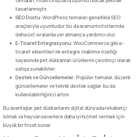
temaları, mobil cihazlarla uyumlu olacak şekilde
tasarlanmıştır.
SEO Dostu:
WordPress temaları genellikle SEO
araçlarıyla uyumludur, bu da arama motorlarında
daha üst sıralarda yer almanıza yardımcı olur.
E-Ticaret Entegrasyonu:
WooCommerce gibi e-
ticaret eklentileri ile entegre olabilme özelliği
sayesinde pet dükkanları ürünlerini çevrimiçi olarak
satışa sunabilirler.
Destek ve Güncellemeler:
Popüler temalar, düzenli
güncellemeler ve teknik destek sağlar, bu da
kullanılabilirliğinizi artırır.
Bu avantajlar, pet dükkanlarını dijital dünyada rekabetçi
kılmak ve hayvan severlere daha iyi hizmet vermek için
büyük bir fırsat sunar.