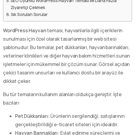
SEO Uyumlu WordPress Hayvan Teması ile Daha Fazla
Ziyaretçi Çekmek
Sık Sorulan Sorular
WordPress Hayvan
teması, hayvanlarla ilgili içeriklerin
sunulması için özel olarak tasarlanmış bir web sitesi
şablonudur. Bu temalar, pet dükkanları, hayvan barınakları,
veteriner klinikleri ve diğer hayvan bakım hizmetleri sunan
işletmeler için mükemmel bir çözüm sunar. Görsel açıdan
çekici tasarım unsurları ve kullanıcı dostu bir arayüz ile
dikkat çeker.
Bu tür temaların kullanım alanları oldukça geniştir. İşte
bazıları:
Pet Dükkanları:
Ürünlerin sergilendiği, satışlarının
gerçekleştirildiği e-ticaret siteleri için idealdir.
Hayvan Barınakları:
Evlat edinme süreçlerini ve