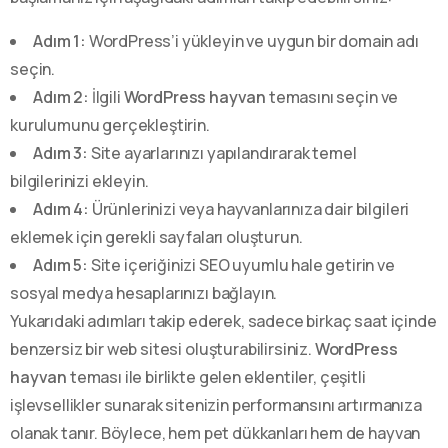
Adım 1:
WordPress’i yükleyin ve uygun bir domain adı
seçin.
Adım 2:
İlgili
WordPress hayvan
temasını seçin ve
kurulumunu gerçekleştirin.
Adım 3:
Site ayarlarınızı yapılandırarak temel
bilgilerinizi ekleyin.
Adım 4:
Ürünlerinizi veya hayvanlarınıza dair bilgileri
eklemek için gerekli sayfaları oluşturun.
Adım 5:
Site içeriğinizi SEO uyumlu hale getirin ve
sosyal medya hesaplarınızı bağlayın.
Yukarıdaki adımları takip ederek, sadece birkaç saat içinde
benzersiz bir web sitesi oluşturabilirsiniz.
WordPress
hayvan
teması ile birlikte gelen eklentiler, çeşitli
işlevsellikler sunarak sitenizin performansını artırmanıza
olanak tanır. Böylece, hem pet dükkanları hem de hayvan