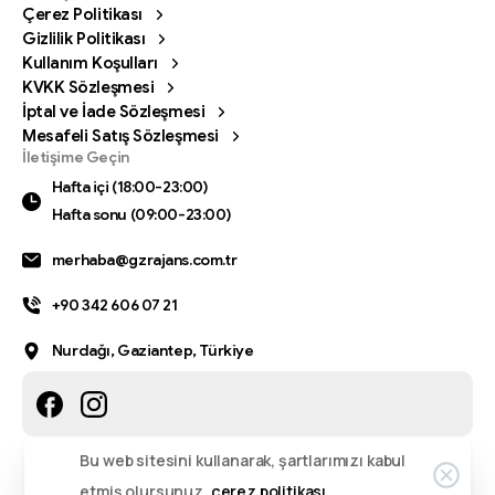
Çerez Politikası
Gizlilik Politikası
Kullanım Koşulları
KVKK Sözleşmesi
İptal ve İade Sözleşmesi
Mesafeli Satış Sözleşmesi
Bizi arayın
İletişime Geçin
Hafta içi (18:00-23:00) Hafta sonu (09:00-23:00)
Hafta içi (18:00-23:00)
Hafta sonu (09:00-23:00)
0342 606 07 21
merhaba@gzrajans.com.tr
Bize bir mesaj gönderin
Mesajınızı istediğiniz zaman gönderin.
+90 342 606 07 21
0342 606 07 21
Nurdağı, Gaziantep, Türkiye
24 saat
içinde dönüş yapıyoruz.
Bu web sitesini kullanarak, şartlarımızı kabul
etmiş olursunuz.
çerez politikası