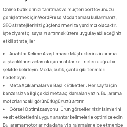
Online butiklerinizi tanıtmak ve müşteri portföyünüzü
genişletmek için
WordPress Moda
teması kullanmanız,
SEO stratejilerinizi güçlendirmenize yardımcı olacaktır.
İşte ziyaretçi sayısını artırmak üzere uygulayabileceğiniz
etkili stratejiler:
Anahtar Kelime Araştırması:
Müşterilerinizin arama
alışkanlıklarını anlamak için anahtar kelimeleri doğru bir
şekilde belirleyin. Moda, butik, çanta gibi terimleri
hedefleyin.
Meta Açıklamalar ve Başlık Etiketleri:
Her sayfa için
benzersiz ve ilgi çekici meta açıklamaları yazın. Bu, arama
motorlarındaki görünürlüğünüzü artırır.
Görsel Optimizasyonu:
Ürün görsellerinizin isimlerini
ve alt etiketlerini uygun anahtar kelimelerle optimize edin.
Bu, arama motorlarında daha iyi sıralamalar elde etmenize