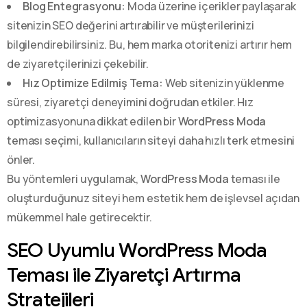
Blog Entegrasyonu:
Moda üzerine içerikler paylaşarak
sitenizin SEO değerini artırabilir ve müşterilerinizi
bilgilendirebilirsiniz. Bu, hem marka otoritenizi artırır hem
de ziyaretçilerinizi çekebilir.
Hız Optimize Edilmiş Tema:
Web sitenizin yüklenme
süresi, ziyaretçi deneyimini doğrudan etkiler. Hız
optimizasyonuna dikkat edilen bir
WordPress Moda
teması seçimi, kullanıcıların siteyi daha hızlı terk etmesini
önler.
Bu yöntemleri uygulamak,
WordPress Moda
teması ile
oluşturduğunuz siteyi hem estetik hem de işlevsel açıdan
mükemmel hale getirecektir.
SEO Uyumlu WordPress Moda
Teması ile Ziyaretçi Artırma
Stratejileri