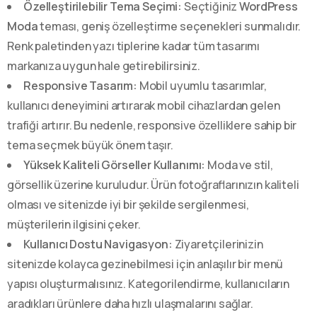
Özelleştirilebilir Tema Seçimi:
Seçtiğiniz
WordPress
Moda
teması, geniş özelleştirme seçenekleri sunmalıdır.
Renk paletinden yazı tiplerine kadar tüm tasarımı
markanıza uygun hale getirebilirsiniz.
Responsive Tasarım:
Mobil uyumlu tasarımlar,
kullanıcı deneyimini artırarak mobil cihazlardan gelen
trafiği artırır. Bu nedenle, responsive özelliklere sahip bir
tema seçmek büyük önem taşır.
Yüksek Kaliteli Görseller Kullanımı:
Moda ve stil,
görsellik üzerine kuruludur. Ürün fotoğraflarınızın kaliteli
olması ve sitenizde iyi bir şekilde sergilenmesi,
müşterilerin ilgisini çeker.
Kullanıcı Dostu Navigasyon:
Ziyaretçilerinizin
sitenizde kolayca gezinebilmesi için anlaşılır bir menü
yapısı oluşturmalısınız. Kategorilendirme, kullanıcıların
aradıkları ürünlere daha hızlı ulaşmalarını sağlar.