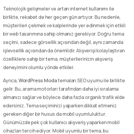
Teknolojik gelişmeler ve artan internet kullanımı ile
birlikte, rekabet de her geçen gün artıyor. Bu nedenle,
müşterileri çekmek ve kalplerinde yer edinmek için etkili
bir web tasarımına sahip olmanız gerekiyor. Doğru tema
seçimi, sadece görsellik açısından değil, aynı zamanda
işlevsellik açısından da önemlidir. Alışverişi kolaylaştıran
özelliklere sahip bir tema, müşterilerinizin alışveriş
deneyimini olumlu yönde etkiler.
Ayrıca,
WordPress Moda
temaları SEO uyumu ile birlikte
gelir. Bu, arama motorları tarafından daha iyi sıralama
almanızı sağlar ve böylece daha fazla organik trafik elde
edersiniz. Tema seçiminizi yaparken dikkat etmeniz
gereken diğer bir husus da mobil uyumluluktur.
Günümüzde pek çok kullanıcı alışveriş yaparken mobil
cihazları tercih ediyor. Mobil uyumlu bir tema, bu