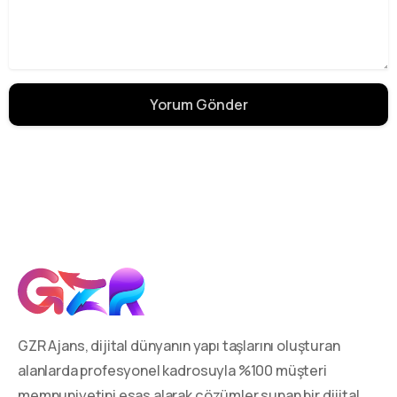
GZR Ajans, dijital dünyanın yapı taşlarını oluşturan
alanlarda profesyonel kadrosuyla %100 müşteri
memnuniyetini esas alarak çözümler sunan bir dijital