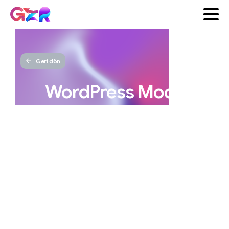
Geri dön
WordPress
Moda
Teması:
Online
Butiklerinizi
Tanıtmanın
Yolu
GZR
Yayınlanma tarihi 31 Aralık
Ajans
2024