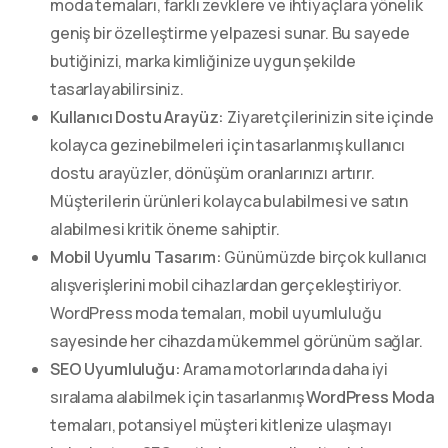
moda temaları, farklı zevklere ve ihtiyaçlara yönelik
geniş bir özelleştirme yelpazesi sunar. Bu sayede
butiğinizi, marka kimliğinize uygun şekilde
tasarlayabilirsiniz.
Kullanıcı Dostu Arayüz:
Ziyaretçilerinizin site içinde
kolayca gezinebilmeleri için tasarlanmış kullanıcı
dostu arayüzler, dönüşüm oranlarınızı artırır.
Müşterilerin ürünleri kolayca bulabilmesi ve satın
alabilmesi kritik öneme sahiptir.
Mobil Uyumlu Tasarım:
Günümüzde birçok kullanıcı
alışverişlerini mobil cihazlardan gerçekleştiriyor.
WordPress moda temaları, mobil uyumluluğu
sayesinde her cihazda mükemmel görünüm sağlar.
SEO Uyumluluğu:
Arama motorlarında daha iyi
sıralama alabilmek için tasarlanmış
WordPress Moda
temaları, potansiyel müşteri kitlenize ulaşmayı