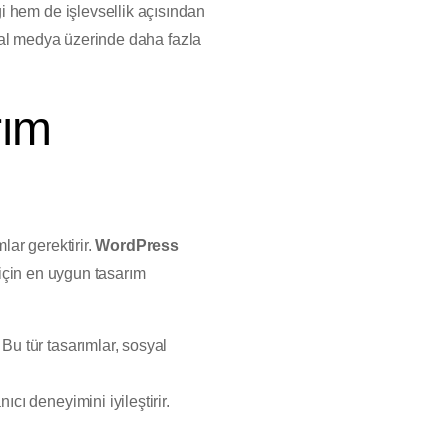
ği hem de işlevsellik açısından
osyal medya üzerinde daha fazla
rım
lar gerektirir.
WordPress
r için en uygun tasarım
 Bu tür tasarımlar, sosyal
ıcı deneyimini iyileştirir.