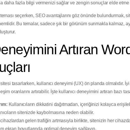
a daha fazla bilgi vermenizi sağlar ve zengin sonuçlar elde etme şa
eması seçerken, SEO avantajlarını göz önünde bulundurmak, sit
 önemlidir. Bu temalar, sadece şık bir görünüm sunmakla kalmaz,
luşturur.
Deneyimini Artıran Wo
uçları
tesi tasarlarken, kullanıcı deneyimi (UX) ön planda olmalıdır. İyi 
eşim oranlarını artırabilir. İşte kullanıcı deneyimini artıran bazı tas
rım:
Kullanıcıların dikkatini dağıtmadan, içeriğinizi kolayca erişileb
anıcıların sitenizde kaybolmasına neden olabilir.
cihazlardan gelen trafiğin artmasıyla birlikte, sitenizin her ciha
üm ekran boyutlarında optimal deneyim sağlayın.