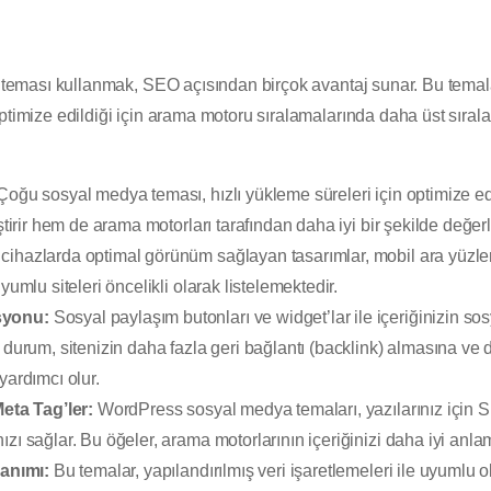
eması kullanmak, SEO açısından birçok avantaj sunar. Bu temal
timize edildiği için arama motoru sıralamalarında daha üst sıralara
oğu sosyal medya teması, hızlı yükleme süreleri için optimize edilm
ştirir hem de arama motorları tarafından daha iyi bir şekilde değerle
cihazlarda optimal görünüm sağlayan tasarımlar, mobil ara yüzler
yumlu siteleri öncelikli olarak listelemektedir.
syonu:
Sosyal paylaşım butonları ve widget’lar ile içeriğinizin 
 durum, sitenizin daha fazla geri bağlantı (backlink) almasına ve
yardımcı olur.
Meta Tag’ler:
WordPress sosyal medya temaları, yazılarınız için 
zı sağlar. Bu öğeler, arama motorlarının içeriğinizi daha iyi anla
lanımı:
Bu temalar, yapılandırılmış veri işaretlemeleri ile uyumlu o