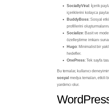
SociallyViral
: İçerik pay
içeriklerini kolayca payla
BuddyBoss
: Sosyal etk
profillerini oluşturmaların
Socialize
: Basit ve mode
özelleştirme imkanı sunar
Hugo
: Minimalist bir yak
hedefler.
OnePress
: Tek sayfa tas
Bu temalar, kullanıcı deneyimin
sosyal
medya temaları, etkili b
yardımcı olur.
WordPress