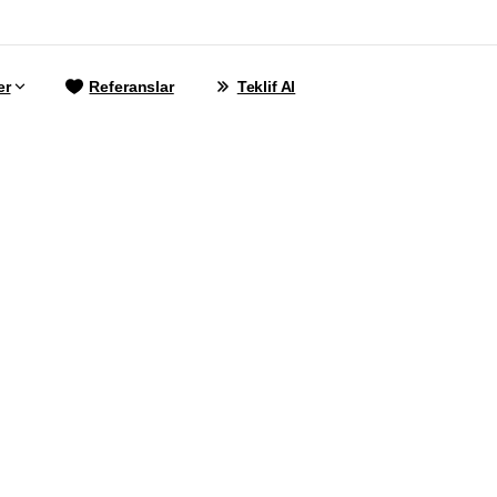
er
Referanslar
Teklif Al
dPress
Sosyal
M
ası:
Sosyal
Ağla
En
İyi
Tasarımlar