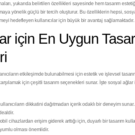
arı, yukarıda belirtilen özellikleri sayesinde hem tasarım esteti
lamaya yönelik güçlü bir tercih oluşturur. Bu özelliklerin hepsi, s
meyi hedefleyen kullanıcılar için büyük bir avantaj sağlamaktadır.
ar için En Uygun Tasa
ri
nıcıların etkileşimde bulunabilmesi için estetik ve işlevsel tasarım
karşılamak için çeşitli tasarım seçenekleri sunar. İşte sosyal ağla
llanıcıların dikkatini dağıtmadan içerik odaklı bir deneyim sunar.
dealdir.
bil cihazlardan erişim giderek arttığı için, duyarlı bir tasarım kullan
yumlu olması önemlidir.