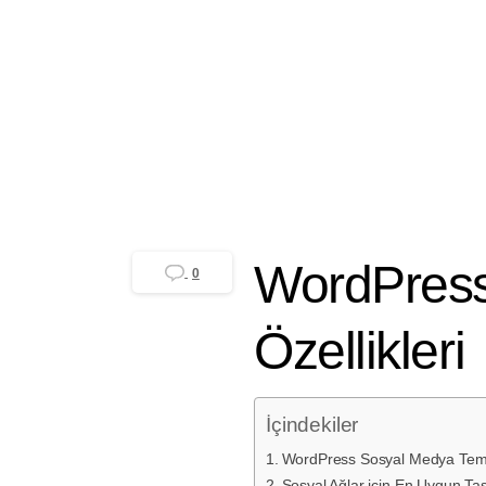
GZR Ajans
Yayınlanma tarihi 31 Aralık
WordPress
0
Özellikleri
İçindekiler
WordPress Sosyal Medya Temal
Sosyal Ağlar için En Uygun Ta