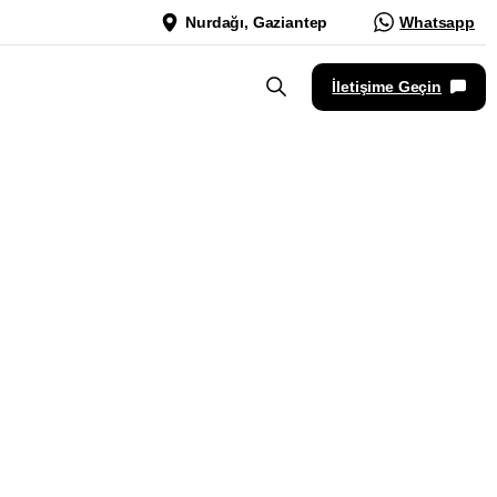
Nurdağı, Gaziantep
Whatsapp
İletişime Geçin
edya
r
için