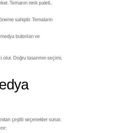
 çeker. Temanın renk paleti,
k öneme sahiptir. Temaların
l medya butonları ve
ı olur. Doğru tasarımın seçimi,
Medya
nıtan çeşitli seçenekler sunar.
yor: