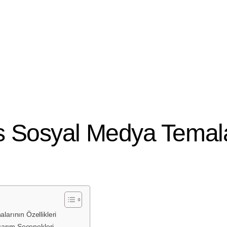
 2024
 Sosyal Medya Temala
arının Özellikleri
sarım Seçenekleri