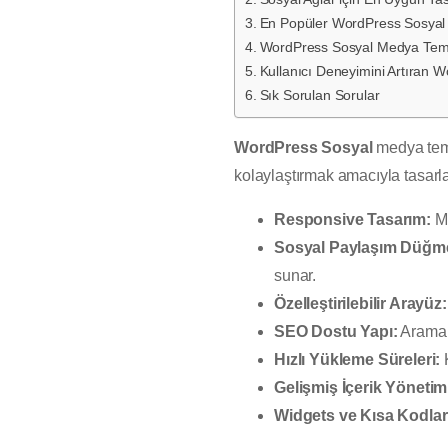
En Popüler WordPress Sosyal
WordPress Sosyal Medya Temas
Kullanıcı Deneyimini Artıran W
Sık Sorulan Sorular
WordPress Sosyal
medya temal
kolaylaştırmak amacıyla tasarlan
Responsive Tasarım:
Mo
Sosyal Paylaşım Düğme
sunar.
Özelleştirilebilir Arayüz:
SEO Dostu Yapı:
Arama m
Hızlı Yükleme Süreleri:
K
Gelişmiş İçerik Yönetim
Widgets ve Kısa Kodlar