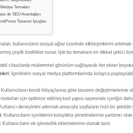
 Medya Temaları
ı ile SEO Avantajları
ordPress Tasarım İpuçları
arı, kullanıcıların sosyal ağlar üzerinde etkileşimlerini artırmak 
mış çeşitli özellikler sunar. İşte bu temaların en dikkat çekici özel
bil cihazlarda mükemmel görünüm sağlayarak her ekran boyutun
leri:
İçeriklerin sosyal medya platformlarında kolayca paylaşılab
Kullanıcıların kendi ihtiyaçlarına göre tasarımı değiştirmelerine ol
otorları için optimize edilmiş kod yapısı sayesinde içeriğin dah
ullanıcı deneyimini artırmak amacıyla sayfaların hızlı bir şekilde
i:
Kullanıcıların içeriklerini kolaylıkla yönetmelerine yardımcı olan
:
Kullanıcıların ek işlevsellik eklemelerine olanak tanır.