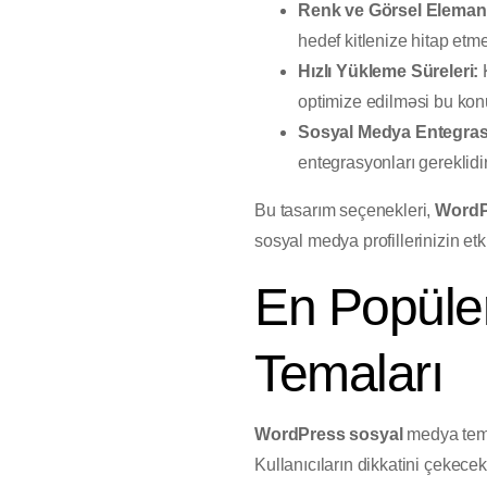
Renk ve Görsel Elemanl
hedef kitlenize hitap etmel
Hızlı Yükleme Süreleri:
K
optimize edilməsi bu kon
Sosyal Medya Entegra
entegrasyonları gereklidir
Bu tasarım seçenekleri,
WordP
sosyal medya profillerinizin etki
En Popüle
Temaları
WordPress sosyal
medya temal
Kullanıcıların dikkatini çekecek