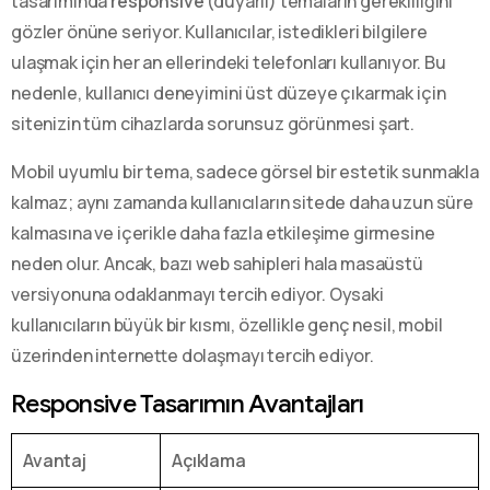
tasarımında
responsive
(duyarlı) temaların gerekliliğini
gözler önüne seriyor. Kullanıcılar, istedikleri bilgilere
ulaşmak için her an ellerindeki telefonları kullanıyor. Bu
nedenle, kullanıcı deneyimini üst düzeye çıkarmak için
sitenizin tüm cihazlarda sorunsuz görünmesi şart.
Mobil uyumlu bir tema, sadece görsel bir estetik sunmakla
kalmaz; aynı zamanda kullanıcıların sitede daha uzun süre
kalmasına ve içerikle daha fazla etkileşime girmesine
neden olur. Ancak, bazı web sahipleri hala masaüstü
versiyonuna odaklanmayı tercih ediyor. Oysaki
kullanıcıların büyük bir kısmı, özellikle genç nesil, mobil
üzerinden internette dolaşmayı tercih ediyor.
Responsive Tasarımın Avantajları
Avantaj
Açıklama