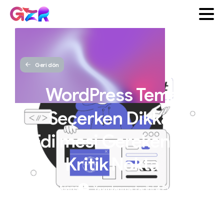
Geri dön
WordPress
Tema
Seçerken
Dikkat
Edilmesi
Gereken
10
Kritik
Nokta
GZR Ajans
Yayınlanma tarihi 4 Eylül 2024