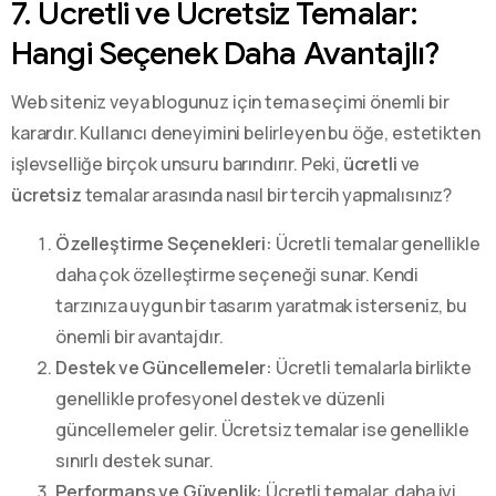
7. Ücretli ve Ücretsiz Temalar:
Hangi Seçenek Daha Avantajlı?
Web siteniz veya blogunuz için tema seçimi önemli bir
karardır. Kullanıcı deneyimini belirleyen bu öğe, estetikten
işlevselliğe birçok unsuru barındırır. Peki,
ücretli
ve
ücretsiz
temalar arasında nasıl bir tercih yapmalısınız?
Özelleştirme Seçenekleri:
Ücretli temalar genellikle
daha çok özelleştirme seçeneği sunar. Kendi
tarzınıza uygun bir tasarım yaratmak isterseniz, bu
önemli bir avantajdır.
Destek ve Güncellemeler:
Ücretli temalarla birlikte
genellikle profesyonel destek ve düzenli
güncellemeler gelir. Ücretsiz temalar ise genellikle
sınırlı destek sunar.
Performans ve Güvenlik:
Ücretli temalar, daha iyi