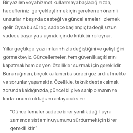
Bir yazılım veya hizmet kullanmaya başladığınızda,
hedeflerinizi gerçekleştirmek için gereken en önemli
unsurların başında
desteği
ve
güncellemeleri
izlemek
gelir. Oysa bu süreç, sadece başlangıçta değil, uzun
vadede başarıya ulaşmak için de kritik bir rol oynar.
Yıllar geçtikçe, yazılımların hızla değiştiğini ve geliştiğini
görmekteyiz. Güncellemeler, hem güvenlik açıklarını
kapatmak hem de yeni özellikler sunmak için gereklidir.
Buna rağmen, birçok kullanıcı bu süreci göz ardı etmekte
ve sorunlar yaşamakta. Özellikle, teknik destek almak
zorunda kaldığınızda, güncel bilgiye sahip olmanın ne
kadar önemli olduğunu anlayacaksınız.
“Güncellemeler sadece birer yenilik değil, aynı
zamanda sistemin uyumunu sürdürmek için birer
gerekliliktir.”