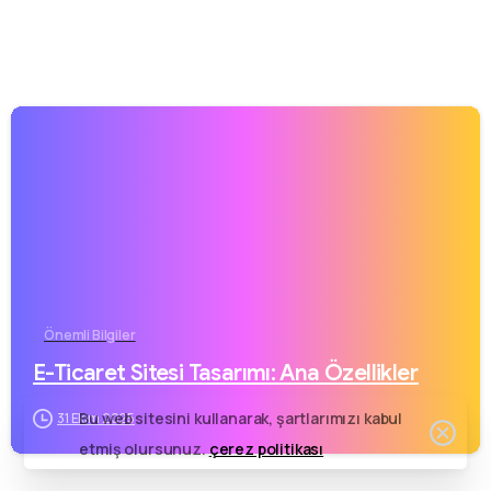
Bizi arayın
Hafta içi (18:00-23:00) Hafta sonu (09:00-23:00)
0342 606 07 21
Bize bir mesaj gönderin
Mesajınızı istediğiniz zaman gönderin.
0342 606 07 21
Önemli Bilgiler
24 saat
içinde dönüş yapıyoruz.
E-Ticaret Sitesi Tasarımı: Ana Özellikler
Bu web sitesini kullanarak, şartlarımızı kabul
31 Ekim 2025
etmiş olursunuz.
çerez politikası