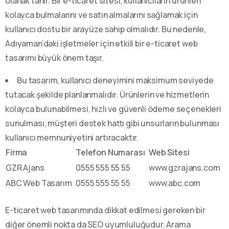
olanak tanır. Bir e-ticaret sitesi, kullanıcıların ürünleri
kolayca bulmalarını ve satın almalarını sağlamak için
kullanıcı dostu bir arayüze sahip olmalıdır. Bu nedenle,
Adıyaman’daki işletmeler için etkili bir e-ticaret web
tasarımı büyük önem taşır.
Bu tasarım, kullanıcı deneyimini maksimum seviyede
tutacak şekilde planlanmalıdır. Ürünlerin ve hizmetlerin
kolayca bulunabilmesi, hızlı ve güvenli ödeme seçenekleri
sunulması, müşteri destek hattı gibi unsurların bulunması
kullanıcı memnuniyetini artıracaktır.
Firma
Telefon Numarası
Web Sitesi
GZR Ajans
0555 555 55 55
www.gzrajans.com
ABC Web Tasarım
0555 555 55 55
www.abc.com
E-ticaret web tasarımında dikkat edilmesi gereken bir
diğer önemli nokta da SEO uyumluluğudur. Arama