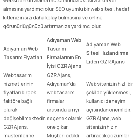
web sitenizin arama motorlarında üst sıralarda yer
almasına yardımcı olur. SEO uyumlu bir web sitesi, hedef
kitlenizin sizi daha kolay bulmasına ve online
görünürlüğünüzü artırmanıza yardımcı olur.
Adıyaman Web
Adıyaman Web
Adıyaman Web
Tasarım
Sitesi Hızlandırma
Tasarım Fiyatları
Firmalarının En
Lideri GZR Ajans
İyisi GZR Ajans
Web tasarım
GZR Ajans,
hizmetlerinin
Adıyaman’da
Web sitenizin hızlı bir
fiyatları birçok
web tasarım
şekilde yüklenmesi,
faktöre bağlı
firmaları
kullanıcı deneyimi
olarak
arasında en iyi
açısından önemlidir.
değişebilmektedir.
seçenek olarak
GZR Ajans, web
GZR Ajans,
öne çıkar.
sitenizin hızını
müşterilerine
Müşteri odaklı
artıracak çözümler