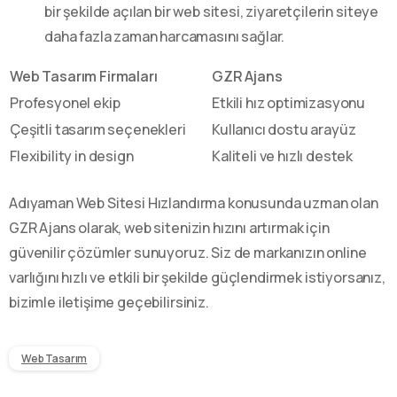
bir şekilde açılan bir web sitesi, ziyaretçilerin siteye
daha fazla zaman harcamasını sağlar.
Web Tasarım Firmaları
GZR Ajans
Profesyonel ekip
Etkili hız optimizasyonu
Çeşitli tasarım seçenekleri
Kullanıcı dostu arayüz
Flexibility in design
Kaliteli ve hızlı destek
Adıyaman Web Sitesi Hızlandırma konusunda uzman olan
GZR Ajans olarak, web sitenizin hızını artırmak için
güvenilir çözümler sunuyoruz. Siz de markanızın online
varlığını hızlı ve etkili bir şekilde güçlendirmek istiyorsanız,
bizimle iletişime geçebilirsiniz.
Web Tasarım