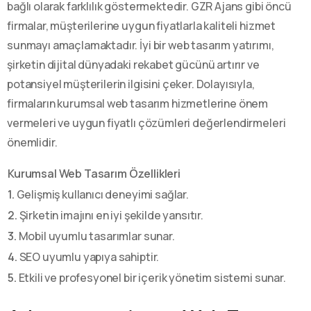
bağlı olarak farklılık göstermektedir. GZR Ajans gibi öncü
firmalar, müşterilerine uygun fiyatlarla kaliteli hizmet
sunmayı amaçlamaktadır. İyi bir web tasarım yatırımı,
şirketin dijital dünyadaki rekabet gücünü artırır ve
potansiyel müşterilerin ilgisini çeker. Dolayısıyla,
firmaların kurumsal web tasarım hizmetlerine önem
vermeleri ve uygun fiyatlı çözümleri değerlendirmeleri
önemlidir.
Kurumsal Web Tasarım Özellikleri
1.
Gelişmiş kullanıcı deneyimi sağlar.
2.
Şirketin imajını en iyi şekilde yansıtır.
3.
Mobil uyumlu tasarımlar sunar.
4.
SEO uyumlu yapıya sahiptir.
5.
Etkili ve profesyonel bir içerik yönetim sistemi sunar.