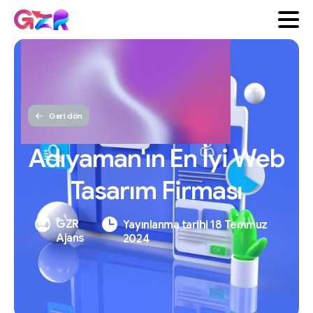
Geri dön
Adıyaman'ın
En
İyi
Web
Tasarım
Firması
GZR
Yayınlanma tarihi 18 Temmuz
Ajans
2024