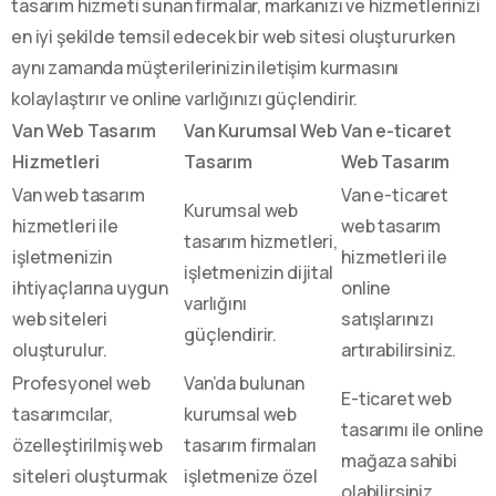
tasarım hizmeti sunan firmalar, markanızı ve hizmetlerinizi
en iyi şekilde temsil edecek bir web sitesi oluştururken
aynı zamanda müşterilerinizin iletişim kurmasını
kolaylaştırır ve online varlığınızı güçlendirir.
Van Web Tasarım
Van Kurumsal Web
Van e-ticaret
Hizmetleri
Tasarım
Web Tasarım
Van web tasarım
Van e-ticaret
Kurumsal web
hizmetleri ile
web tasarım
tasarım hizmetleri,
işletmenizin
hizmetleri ile
işletmenizin dijital
ihtiyaçlarına uygun
online
varlığını
web siteleri
satışlarınızı
güçlendirir.
oluşturulur.
artırabilirsiniz.
Profesyonel web
Van’da bulunan
E-ticaret web
tasarımcılar,
kurumsal web
tasarımı ile online
özelleştirilmiş web
tasarım firmaları
mağaza sahibi
siteleri oluşturmak
işletmenize özel
olabilirsiniz.