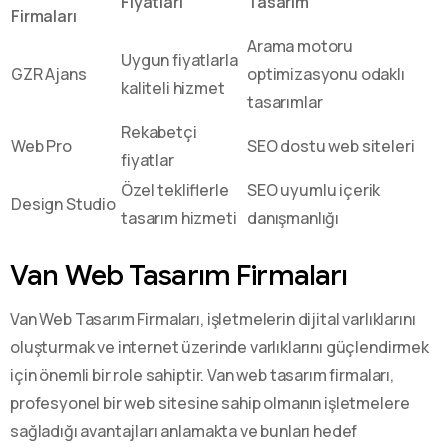
Fiyatları
Tasarım
Firmaları
Arama motoru
Uygun fiyatlarla
GZR Ajans
optimizasyonu odaklı
kaliteli hizmet
tasarımlar
Rekabetçi
Web Pro
SEO dostu web siteleri
fiyatlar
Özel tekliflerle
SEO uyumlu içerik
Design Studio
tasarım hizmeti
danışmanlığı
Van Web Tasarım Firmaları
Van Web Tasarım Firmaları, işletmelerin dijital varlıklarını
oluşturmak ve internet üzerinde varlıklarını güçlendirmek
için önemli bir role sahiptir. Van web tasarım firmaları,
profesyonel bir web sitesine sahip olmanın işletmelere
sağladığı avantajları anlamakta ve bunları hedef