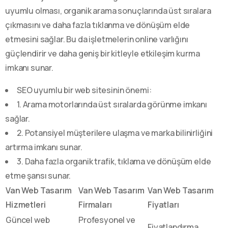
uyumlu olması, organik arama sonuçlarında üst sıralara
çıkmasını ve daha fazla tıklanma ve dönüşüm elde
etmesini sağlar. Bu da işletmelerin online varlığını
güçlendirir ve daha geniş bir kitleyle etkileşim kurma
imkanı sunar.
SEO uyumlu bir web sitesinin önemi:
1. Arama motorlarında üst sıralarda görünme imkanı
sağlar.
2. Potansiyel müşterilere ulaşma ve marka bilinirliğini
artırma imkanı sunar.
3. Daha fazla organik trafik, tıklama ve dönüşüm elde
etme şansı sunar.
Van Web Tasarım
Van Web Tasarım
Van Web Tasarım
Hizmetleri
Firmaları
Fiyatları
Güncel web
Profesyonel ve
Fiyatlandırma