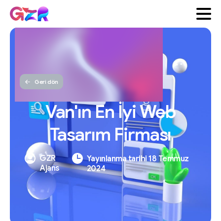
Geri dön
Van'ın
En
İyi
Web
Tasarım
Firması
GZR
Yayınlanma tarihi 18 Temmuz
Ajans
2024