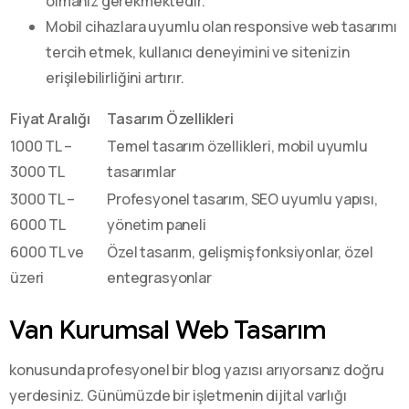
olmanız gerekmektedir.
Mobil cihazlara uyumlu olan responsive web tasarımı
tercih etmek, kullanıcı deneyimini ve sitenizin
erişilebilirliğini artırır.
Fiyat Aralığı
Tasarım Özellikleri
1000 TL –
Temel tasarım özellikleri, mobil uyumlu
3000 TL
tasarımlar
3000 TL –
Profesyonel tasarım, SEO uyumlu yapısı,
6000 TL
yönetim paneli
6000 TL ve
Özel tasarım, gelişmiş fonksiyonlar, özel
üzeri
entegrasyonlar
Van Kurumsal Web Tasarım
konusunda profesyonel bir blog yazısı arıyorsanız doğru
yerdesiniz. Günümüzde bir işletmenin dijital varlığı