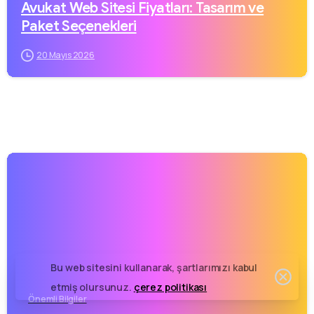
Avukat Web Sitesi Fiyatları: Tasarım ve
Paket Seçenekleri
20 Mayıs 2026
Bizi arayın
Hafta içi (18:00-23:00) Hafta sonu (09:00-23:00)
0342 606 07 21
Bize bir mesaj gönderin
Mesajınızı istediğiniz zaman gönderin.
0342 606 07 21
24 saat
içinde dönüş yapıyoruz.
Bu web sitesini kullanarak, şartlarımızı kabul
etmiş olursunuz.
çerez politikası
Önemli Bilgiler