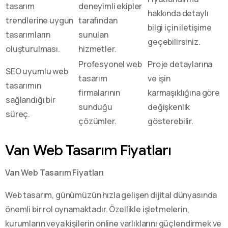
tasarım
deneyimli ekipler
hakkında detaylı
trendlerine uygun
tarafından
bilgi için iletişime
tasarımların
sunulan
geçebilirsiniz.
oluşturulması.
hizmetler.
Profesyonel web
Proje detaylarına
SEO uyumlu web
tasarım
ve işin
tasarımın
firmalarının
karmaşıklığına göre
sağlandığı bir
sunduğu
değişkenlik
süreç.
çözümler.
gösterebilir.
Van Web Tasarım Fiyatları
Van Web Tasarım Fiyatları
Web tasarım, günümüzün hızla gelişen dijital dünyasında
önemli bir rol oynamaktadır. Özellikle işletmelerin,
kurumların veya kişilerin online varlıklarını güçlendirmek ve