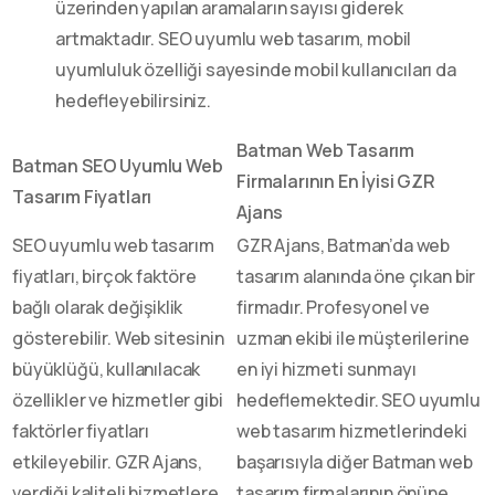
üzerinden yapılan aramaların sayısı giderek
artmaktadır. SEO uyumlu web tasarım, mobil
uyumluluk özelliği sayesinde mobil kullanıcıları da
hedefleyebilirsiniz.
Batman Web Tasarım
Batman SEO Uyumlu Web
Firmalarının En İyisi GZR
Tasarım Fiyatları
Ajans
SEO uyumlu web tasarım
GZR Ajans, Batman’da web
fiyatları, birçok faktöre
tasarım alanında öne çıkan bir
bağlı olarak değişiklik
firmadır. Profesyonel ve
gösterebilir. Web sitesinin
uzman ekibi ile müşterilerine
büyüklüğü, kullanılacak
en iyi hizmeti sunmayı
özellikler ve hizmetler gibi
hedeflemektedir. SEO uyumlu
faktörler fiyatları
web tasarım hizmetlerindeki
etkileyebilir. GZR Ajans,
başarısıyla diğer Batman web
verdiği kaliteli hizmetlere
tasarım firmalarının önüne