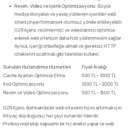
Resim, Video ve İçerik Optimizasyonu:
Büyük
medya dosyaları ve yavaş yüklenen içerikler web
sitenizin performansını olumsuz yönde etkileyebilir.
GZR Ajans, resimlerinizi ve videolarınızı optimize
ederek web sitenizin daha hızlı yüklenmesini sağlar.
Ayrıca, içeriği önbelleğe almak ve gereksiz HTTP
isteklerini azaltmak gibi teknikler kullanır.
Sunulan Hızlandırma Hizmetleri
Fiyat Aralığı
Cache Ayarları Optimize Etme
500 TL – 1000 TL
Kod Optimizasyonu
1000 TL – 2000 TL
Resim ve Video Optimizasyonu
500 TL – 1500 TL
GZR Ajans, Batman’da bir web sitesinin hızını artırmak için
ihtiyaç duyduğunuz her şeyi sunan bir liderdir.
Profesyonel ekip, kapsamlı bir hız analizi yapar ve web