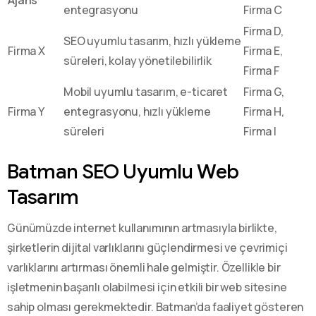
entegrasyonu
Firma C
Firma D,
SEO uyumlu tasarım, hızlı yükleme
Firma X
Firma E,
süreleri, kolay yönetilebilirlik
Firma F
Mobil uyumlu tasarım, e-ticaret
Firma G,
Firma Y
entegrasyonu, hızlı yükleme
Firma H,
süreleri
Firma I
Batman SEO Uyumlu Web
Tasarım
Günümüzde internet kullanımının artmasıyla birlikte,
şirketlerin dijital varlıklarını güçlendirmesi ve çevrimiçi
varlıklarını artırması önemli hale gelmiştir. Özellikle bir
işletmenin başarılı olabilmesi için etkili bir web sitesine
sahip olması gerekmektedir. Batman’da faaliyet gösteren