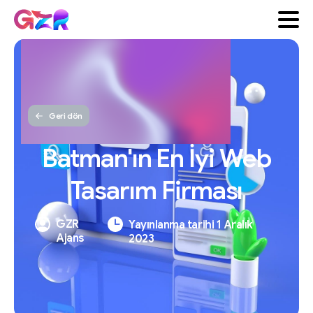
Geri dön
Batman'ın
En
İyi
Web
Tasarım
Firması
GZR
Yayınlanma tarihi 1 Aralık
Ajans
2023