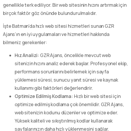
genellikle terk ediliyor. Bir web sitesinin hızını artırmak için
birçok faktör göz önünde bulundurulmalıdır.
İşte Batman’da hızlı web sitesi hizmetleri sunan GZR
Ajans’ın en iyi uygulamaları ve hizmetleri hakkında
bilmeniz gerekenler:
Hız Analizi:
GZR Ajans, öncelikle mevcut web
sitenizin hızını analiz ederek başlar. Profesyonel ekip,
performans sorunlarını belirlemek için sayfa
yüklemesi süresi, sunucu yanıt süresi ve kaynak
kullanımı gibi faktörleri değerlendirir.
Optimize Edilmiş Kodlama:
Hızlı bir web sitesi için
optimize edilmiş kodlama çok önemlidir. GZR Ajans,
web sitenizin kodunu düzenler ve optimize eder.
Yüksek kaliteli ve sıkıştırılmış kodlar kullanarak
sayfalarınızın daha hızlı yüklenmesini sağlar.