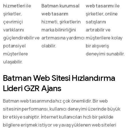
hizmetleri
ile
Batman kurumsal
web tasarımı
ile
şirketler,
web tasarım
şirketler, online
çevrimiçi
hizmeti, şirketlerin
satışlarını
varlıklarını
marka bilinirliğini
artırabilir ve
güçlendirebilir ve
artırmasına yardımcı
müşterilere kolay
potansiyel
olabilir.
bir alışveriş
müşterilere
deneyimi sunabilir.
ulaşabilir.
Batman Web Sitesi Hızlandırma
Lideri GZR Ajans
Batman web tasarımında hız çok önemlidir. Bir web
sitesinin performansı, kullanıcı deneyimi üzerinde büyük
bir etkiye sahiptir. İnternet kullanıcıları hızlı bir şekilde
bilgilere erişmek istiyor ve yavaş yüklenen web siteleri