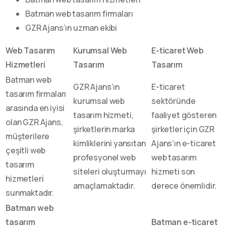
Batman web tasarım firmaları
GZR Ajans’ın uzman ekibi
Web Tasarım
Kurumsal Web
E-ticaret Web
Hizmetleri
Tasarım
Tasarım
Batman web
GZR Ajans’ın
E-ticaret
tasarım firmaları
kurumsal web
sektöründe
arasında en iyisi
tasarım hizmeti,
faaliyet gösteren
olan GZR Ajans,
şirketlerin marka
şirketler için GZR
müşterilere
kimliklerini yansıtan
Ajans’ın e-ticaret
çeşitli web
profesyonel web
web tasarım
tasarım
siteleri oluşturmayı
hizmeti son
hizmetleri
amaçlamaktadır.
derece önemlidir.
sunmaktadır.
Batman web
tasarım
Batman e-ticaret