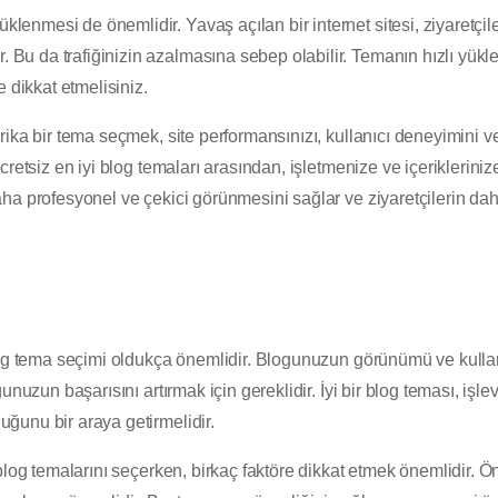
üklenmesi de önemlidir. Yavaş açılan bir internet sitesi, ziyaretçil
r. Bu da trafiğinizin azalmasına sebep olabilir. Temanın hızlı yü
 dikkat etmelisiniz.
ika bir tema seçmek, site performansınızı, kullanıcı deneyimini v
retsiz en iyi blog temaları arasından, işletmenize ve içeriklerinize
ha profesyonel ve çekici görünmesini sağlar ve ziyaretçilerin da
log tema seçimi oldukça önemlidir. Blogunuzun görünümü ve kulla
nuzun başarısını artırmak için gereklidir. İyi bir blog teması, işlevs
ğunu bir araya getirmelidir.
blog temalarını seçerken, birkaç faktöre dikkat etmek önemlidir. 