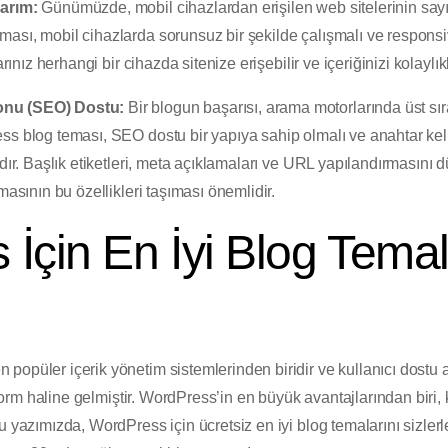
sarım:
Günümüzde, mobil cihazlardan erişilen web sitelerinin sayıs
ası, mobil cihazlarda sorunsuz bir şekilde çalışmalı ve responsi
arınız herhangi bir cihazda sitenize erişebilir ve içeriğinizi kolaylık
onu (SEO) Dostu:
Bir blogun başarısı, arama motorlarında üst sı
ess blog teması, SEO dostu bir yapıya sahip olmalı ve anahtar k
ıdır. Başlık etiketleri, meta açıklamaları ve URL yapılandırmasın
masının bu özellikleri taşıması önemlidir.
İçin En İyi Blog Temal
popüler içerik yönetim sistemlerinden biridir ve kullanıcı dostu 
tform haline gelmiştir. WordPress’in en büyük avantajlarından biri, ku
u yazımızda, WordPress için ücretsiz en iyi blog temalarını sizlerl