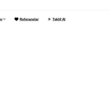
er
Referanslar
Teklif Al
Press
İçin
Ücrets
İyi
Blog
Temaları