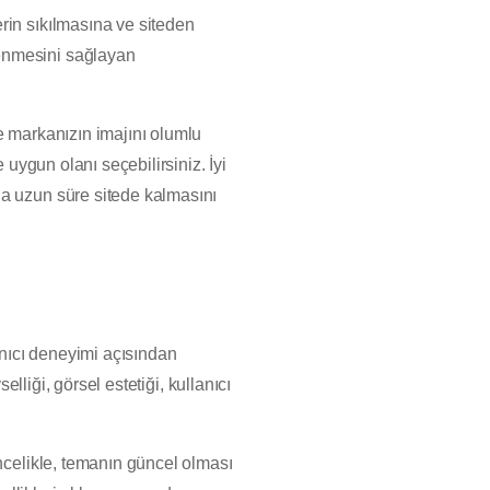
erin sıkılmasına ve siteden
klenmesini sağlayan
e markanızın imajını olumlu
 uygun olanı seçebilirsiniz. İyi
ha uzun süre sitede kalmasını
nıcı deneyimi açısından
elliği, görsel estetiği, kullanıcı
Öncelikle, temanın güncel olması