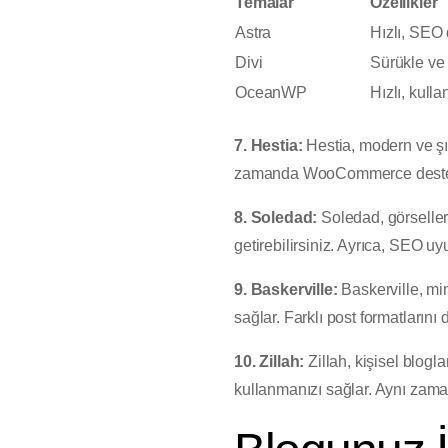
Temalar
Özellikler
Astra
Hızlı, SEO 
Divi
Sürükle ve
OceanWP
Hızlı, kul
7. Hestia:
Hestia, modern ve şık 
zamanda WooCommerce desteğ
8. Soledad:
Soledad, görsellerle
getirebilirsiniz. Ayrıca, SEO u
9. Baskerville:
Baskerville, min
sağlar. Farklı post formatlarını 
10. Zillah:
Zillah, kişisel blogl
kullanmanızı sağlar. Aynı zam