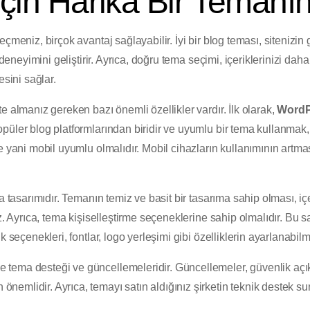
çin Harika Bir Temanın
eçmeniz, birçok avantaj sağlayabilir. İyi bir blog teması, siteniz
 deneyimini geliştirir. Ayrıca, doğru tema seçimi, içeriklerinizi dah
esini sağlar.
e almanız gereken bazı önemli özellikler vardır. İlk olarak,
WordP
püler blog platformlarından biridir ve uyumlu bir tema kullanmak,
 yani mobil uyumlu olmalıdır. Mobil cihazların kullanımının artması
a tasarımıdır. Temanın temiz ve basit bir tasarıma sahip olması, içe
az. Ayrıca, tema kişiselleştirme seçeneklerine sahip olmalıdır. Bu 
k seçenekleri, fontlar, logo yerleşimi gibi özelliklerin ayarlanabil
ise tema desteği ve güncellemeleridir. Güncellemeler, güvenlik açık
n önemlidir. Ayrıca, temayı satın aldığınız şirketin teknik destek s