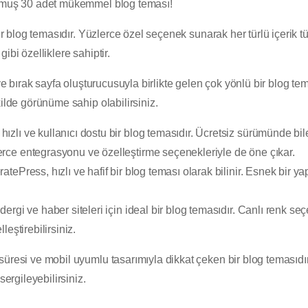
ulmuş 30 adet mükemmel blog teması!
ir blog temasıdır. Yüzlerce özel seçenek sunarak her türlü içerik t
ibi özelliklere sahiptir.
ve bırak sayfa oluşturucusuyla birlikte gelen çok yönlü bir blog t
kilde görünüme sahip olabilirsiniz.
zlı ve kullanıcı dostu bir blog temasıdır. Ücretsiz sürümünde bil
ce entegrasyonu ve özelleştirme seçenekleriyle de öne çıkar.
tePress, hızlı ve hafif bir blog teması olarak bilinir. Esnek bir yap
ergi ve haber siteleri için ideal bir blog temasıdır. Canlı renk seç
eştirebilirsiniz.
süresi ve mobil uyumlu tasarımıyla dikkat çeken bir blog teması
sergileyebilirsiniz.