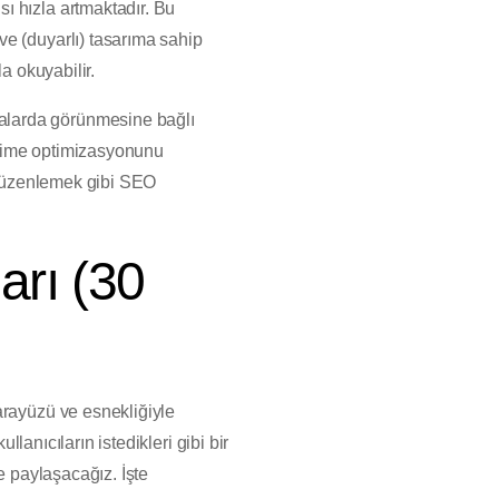
ı hızla artmaktadır. Bu
ve (duyarlı) tasarıma sahip
la okuyabilir.
ralarda görünmesine bağlı
elime optimizasyonunu
ı düzenlemek gibi SEO
arı (30
arayüzü ve esnekliğiyle
llanıcıların istedikleri gibi bir
e paylaşacağız. İşte