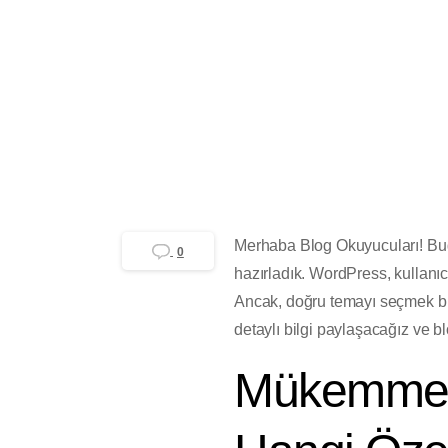
GZR Ajans
Yayınlanma tarihi 30 Kası
Merhaba Blog Okuyucuları! Bug
0
hazırladık. WordPress, kullanıc
Ancak, doğru temayı seçmek bl
detaylı bilgi paylaşacağız ve b
Mükemmel 