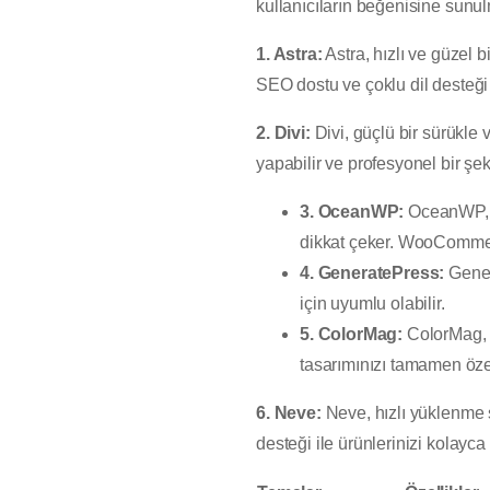
kullanıcıların beğenisine sun
1. Astra:
Astra, hızlı ve güzel b
SEO dostu ve çoklu dil desteği g
2. Divi:
Divi, güçlü bir sürükle 
yapabilir ve profesyonel bir şe
3. OceanWP:
OceanWP, hı
dikkat çeker. WooCommer
4. GeneratePress:
Genera
için uyumlu olabilir.
5. ColorMag:
ColorMag, d
tasarımınızı tamamen özell
6. Neve:
Neve, hızlı yüklenme 
desteği ile ürünlerinizi kolayca 