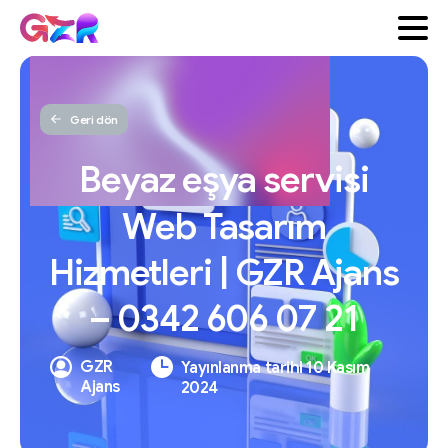
Geri dön
Beyaz
eşya
servisi
Web
Tasarım
Hizmetleri
|
GZR
Ajans
–
0342
606
07
21
GZR
Yayınlanma tarihi 10 Kasım
Ajans
2024