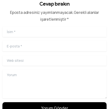
Cevap bırakın
Eposta adresiniz yayımlanmayacak.Gerekli alanlar
işaretlenmiştir *
İsim
*
E-posta
*
Web sitesi
Yorum