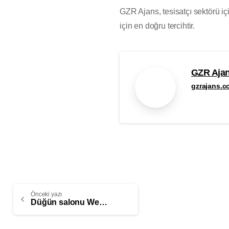
GZR Ajans, tesisatçı sektörü i
için en doğru tercihtir.
GZR Aja
gzrajans.c
Önceki yazı
Düğün salonu Web Tasarım Hizmetleri | GZR Ajans – 0342 606 07 21