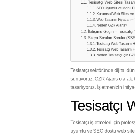
Tesisatçı Web Sitesi Tasar
SEO Uyumlu ve Mobil Do
Kurumsal Web Sitesi ve 
Web Tasarım Fiyatları – 
Neden GZR Ajans?
İletişime Geçin – Tesisatç
Sıkça Sorulan Sorular (SSS
Tesisatçı Web Tasarım H
Tesisatçı Web Tasarım Fi
Neden Tesisatçı için GZ
Tesisatçı sektöründe dijital dü
sunuyoruz. GZR Ajans olarak, t
tasarlıyoruz. İşletmenizin ihti
Tesisatçı 
Tesisatçı işletmeleri için prof
uyumlu ve SEO dostu web sitele