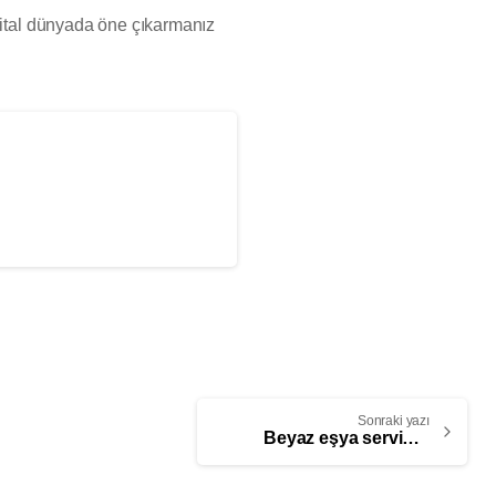
ijital dünyada öne çıkarmanız
Sonraki yazı
Beyaz eşya servisi Web Tasarım Hizmetleri | GZR Ajans – 0342 606 07 21