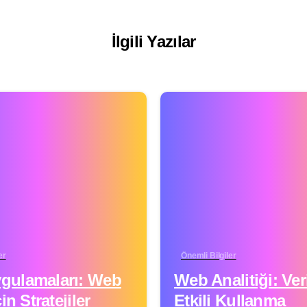
İlgili Yazılar
er
Önemli Bilgiler
gulamaları: Web
Web Analitiği: Veri
çin Stratejiler
Etkili Kullanma