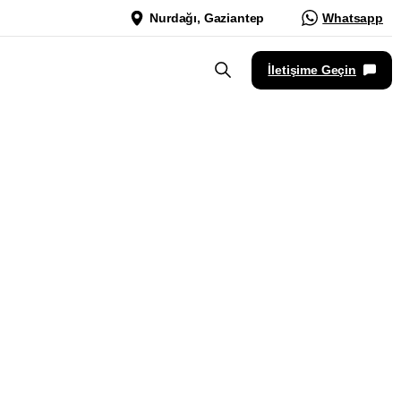
Nurdağı, Gaziantep
Whatsapp
İletişime Geçin
rım
ns
–