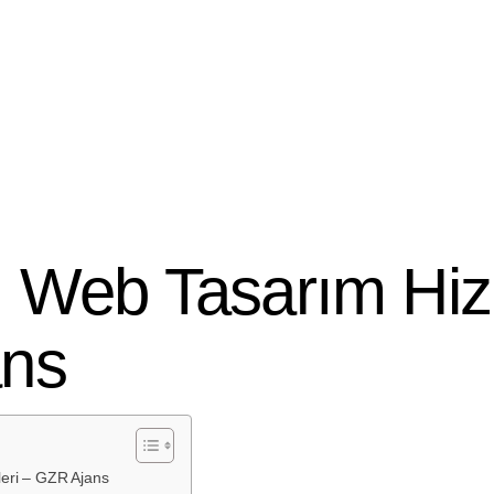
m 2024
ı Web Tasarım Hiz
ns
leri – GZR Ajans