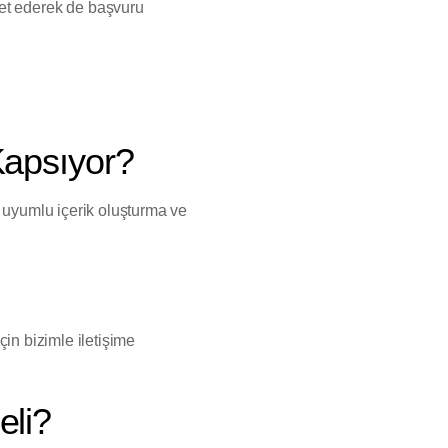
ret ederek de başvuru
Kapsıyor?
O uyumlu içerik oluşturma ve
için bizimle iletişime
eli?