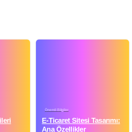
Önemli Bilgiler
leri
E-Ticaret Sitesi Tasarımı:
Ana Özellikler