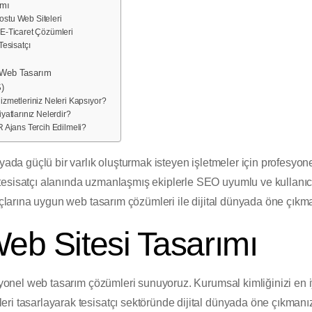
ımı
stu Web Siteleri
E-Ticaret Çözümleri
Tesisatçı
ı Web Tasarım
)
izmetleriniz Neleri Kapsıyor?
yatlarınız Nelerdir?
R Ajans Tercih Edilmeli?
nyada güçlü bir varlık oluşturmak isteyen işletmeler için profesyo
esisatçı alanında uzmanlaşmış ekiplerle SEO uyumlu ve kullanıcı
yaçlarına uygun web tasarım çözümleri ile dijital dünyada öne çıkm
Web Sitesi Tasarımı
esyonel web tasarım çözümleri sunuyoruz. Kurumsal kimliğinizi en i
ri tasarlayarak tesisatçı sektöründe dijital dünyada öne çıkmanı