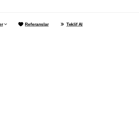
er
Referanslar
Teklif Al
sisatçı
Web
Tasa
metleri
|
GZR
Aja
0342
606
07
21