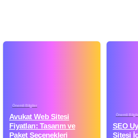
Önemli Bilgiler
Avukat Web Sitesi
Önemli Bilgil
Fiyatları: Tasarım ve
SEO Uy
Paket Seçenekleri
Sitesi İ