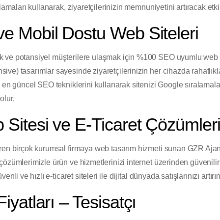
lamaları kullanarak, ziyaretçilerinizin memnuniyetini artıracak etki
 Mobil Dostu Web Siteleri
 ve potansiyel müşterilere ulaşmak için %100 SEO uyumlu web ta
ve) tasarımlar sayesinde ziyaretçilerinizin her cihazda rahatlıkl
 en güncel SEO tekniklerini kullanarak sitenizi Google sıralamalar
olur.
Sitesi ve E-Ticaret Çözümler
ren birçok kurumsal firmaya web tasarım hizmeti sunan GZR Ajans
özümlerimizle ürün ve hizmetlerinizi internet üzerinden güvenilir 
nli ve hızlı e-ticaret siteleri ile dijital dünyada satışlarınızı artırın
yatları – Tesisatçı