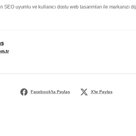
çin SEO uyumlu ve kullanıcı dostu web tasarımları ile markanızı d
ns
om.tr
Facebook'ta Paylaş
X'te Paylaş