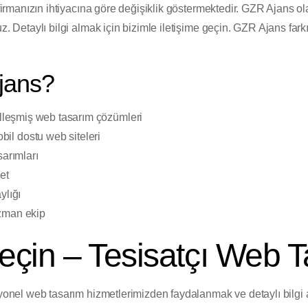
, firmanızın ihtiyacına göre değişiklik göstermektedir. GZR Ajans 
z. Detaylı bilgi almak için bizimle iletişime geçin. GZR Ajans farkı
jans?
elleşmiş web tasarım çözümleri
l dostu web siteleri
sarımları
et
ylığı
zman ekip
Geçin – Tesisatçı Web 
esyonel web tasarım hizmetlerimizden faydalanmak ve detaylı bilgi