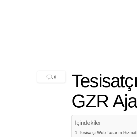
GZR Ajans
Yayınlanma tarihi 10 Kası
Tesisatç
0
GZR Aja
İçindekiler
Tesisatçı Web Tasarım Hizmet